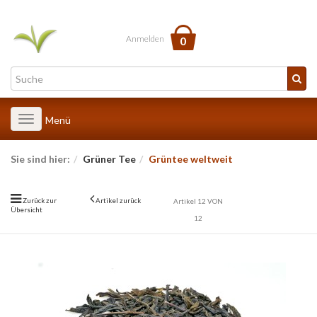
Anmelden
0
Toggle
Menü
navigation
Sie sind hier:
Grüner Tee
Grüntee weltweit
Zurück zur
Artikel zurück
Artikel 12 VON
Übersicht
12