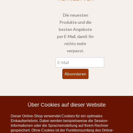
Die neuesten
Produkte und die
besten Angebote
per E-Mail, damit Ihr
nichts mehr
verpasst.
Newsletter
Abonnieren
*
inkl. MwSt., zzgl.
Versandkosten
Über Cookies auf dieser Website
Dieser Online-Shop verwendet Cookies für ein optimales
Instagram
Einkaufserlebnis. Dabei werden beispielsweise die Session-
Informationen oder die Spracheinstellung auf Ihrem Rechner
KONTAKT
gespeichert. Ohne Cookies ist der Funktionsumfang des Online-