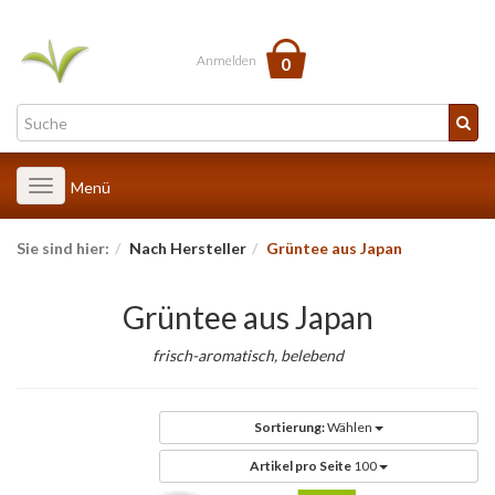
Anmelden
0
Toggle
Menü
navigation
Sie sind hier:
Nach Hersteller
Grüntee aus Japan
Grüntee aus Japan
frisch-aromatisch, belebend
Sortierung:
Wählen
Artikel pro Seite
100