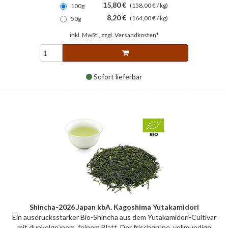
15,80 €
(158,00 € / kg)
100g
8,20 €
(164,00 € / kg)
50g
inkl. MwSt., zzgl.
Versandkosten*
Sofort lieferbar
Shincha-2026 Japan kbA. Kagoshima Yutakamidori
Ein ausdrucksstarker Bio-Shincha aus dem Yutakamidori-Cultivar
mit dunkelgrünem, feinem Blatt. Der frischgrüne, vollmundige