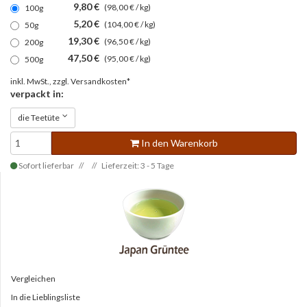
9,80 €
(98,00 € / kg)
100g
5,20 €
(104,00 € / kg)
50g
19,30 €
(96,50 € / kg)
200g
47,50 €
(95,00 € / kg)
500g
inkl. MwSt., zzgl.
Versandkosten*
verpackt in:
die Teetüte
In den Warenkorb
Sofort lieferbar
Lieferzeit: 3 - 5 Tage
Vergleichen
In die Lieblingsliste