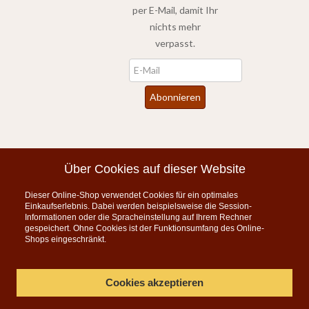
per E-Mail, damit Ihr
nichts mehr
verpasst.
Newsletter
Abonnieren
*
inkl. MwSt., zzgl.
Versandkosten
Über Cookies auf dieser Website
Dieser Online-Shop verwendet Cookies für ein optimales
Instagram
Einkaufserlebnis. Dabei werden beispielsweise die Session-
Informationen oder die Spracheinstellung auf Ihrem Rechner
KONTAKT
gespeichert. Ohne Cookies ist der Funktionsumfang des Online-
Shops eingeschränkt.
Telefon:
07835 5206
Montag bis Freitag 9:00 - 15:00 Uhr
Cookies akzeptieren