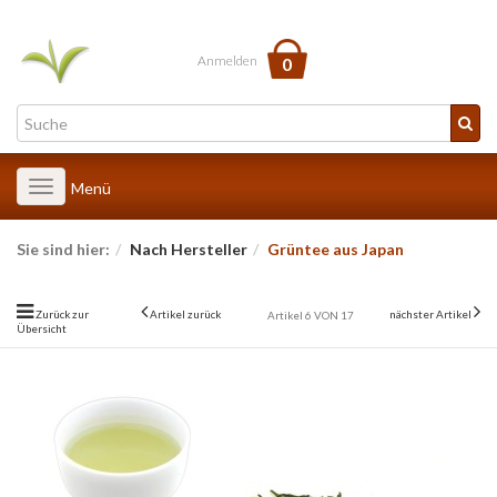
Anmelden
0
Toggle
Menü
navigation
Sie sind hier:
Nach Hersteller
Grüntee aus Japan
Zurück zur
Artikel zurück
nächster Artikel
Artikel 6 VON 17
Übersicht