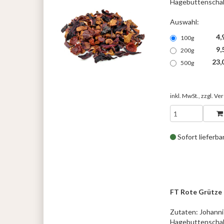
Hagebuttenschal
Auswahl:
4,
100g
9,
200g
23,
500g
inkl. MwSt., zzgl.
Ver
Sofort lieferba
FT Rote Grütze
Zutaten: Johanni
Hagebuttenschal