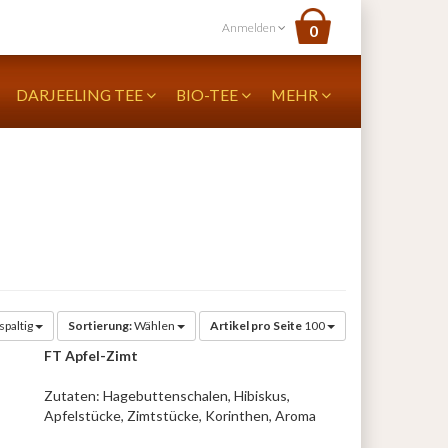
Anmelden
0
DARJEELING TEE
BIO-TEE
MEHR
spaltig
Sortierung:
Wählen
Artikel pro Seite
100
FT Apfel-Zimt
Zutaten: Hagebuttenschalen, Hibiskus,
Apfelstücke, Zimtstücke, Korinthen, Aroma