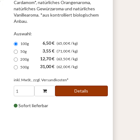
Cardamom*, natürliches Orangenaroma,
natürliches Gewürzaroma und natürliches
Vanillearoma. *aus kontrolliert biologischem
Anbau.
Auswahl:
6,50 €
(65,00 € / kg)
100g
3,55 €
(71,00 € / kg)
50g
12,70 €
(63,50 € / kg)
200g
31,00 €
(62,00 € / kg)
500g
inkl. MwSt., zzgl.
Versandkosten*
Details
Sofort lieferbar