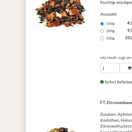
fruchtig-würzig
Auswahl:
4,
100g
9,
200g
23,
500g
inkl. MwSt., zzgl.
Ver
Sofort lieferba
FT Zitronenbau
Zutaten: Apfelst
Korinthen, Holun
Zitronenfruchtst
Sonnenblumenblü