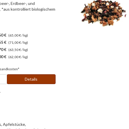
eer-, Erdbeer-, und
 *aus kontrolliert biologischem
50 €
(65,00 € / kg)
55 €
(71,00 € / kg)
70 €
(63,50 € / kg)
00 €
(62,00 € / kg)
sandkosten*
Details
r
s, Apfelstücke,