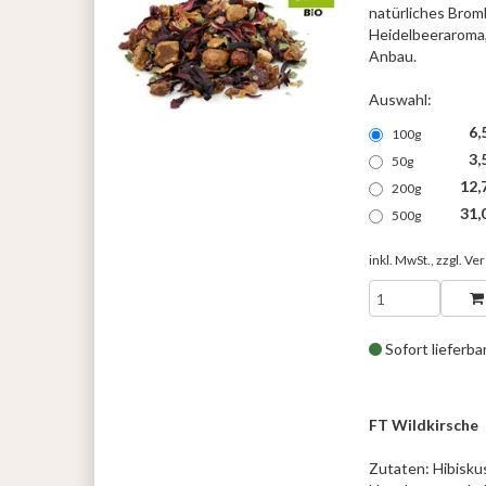
natürliches Bromb
Heidelbeeraroma,
Anbau.
Auswahl:
6,
100g
3,
50g
12,
200g
31,
500g
inkl. MwSt., zzgl.
Ver
Sofort lieferba
FT Wildkirsche
Zutaten: Hibisku