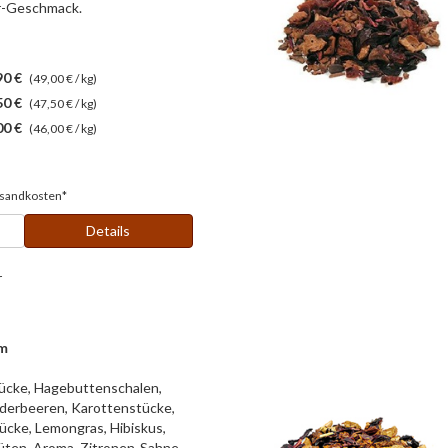
er-Geschmack.
90 €
(49,00 € / kg)
50 €
(47,50 € / kg)
00 €
(46,00 € / kg)
sandkosten*
Details
r
m
ücke, Hagebuttenschalen,
derbeeren, Karottenstücke,
ücke, Lemongras, Hibiskus,
ten, Aroma. Zitronen-Sahne-