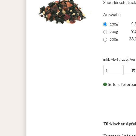
Sauerkirschstücke
Auswahl:
4,
100g
9,
200g
23,
500g
inkl. MwSt., zzgl.
Ver
Sofort lieferba
Türkischer Apfe
Zutaten: Apfelst