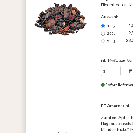
Fliederbeeren, K
Auswahl:
4,
100g
9,
200g
23,
500g
inkl. MwSt., zzgl.
Ver
Sofort lieferba
FT Amarettini
Zutaten: Apfelstü
Hagebuttenschal
Mandelstücke*, M