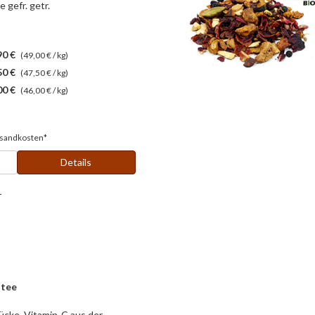
 gefr. getr.
90 €
(49,00 € / kg)
50 €
(47,50 € / kg)
00 €
(46,00 € / kg)
sandkosten*
Details
r
ltee
ücke, Vitamin-C aus der