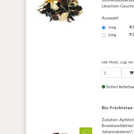
Limetten-Gesch
Auswahl:
4,
100g
9,
200g
inkl. MwSt., zzgl.
Ver
Sofort lieferba
Bio-Früchtetee
Zutaten: Apfelstü
Brombeerblätter*
Johannsbeeren*, 