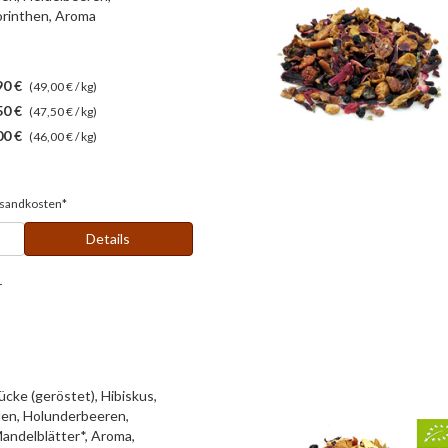
orinthen, Aroma
90 €
(49,00 € / kg)
50 €
(47,50 € / kg)
00 €
(46,00 € / kg)
sandkosten*
Details
r
cke (geröstet), Hibiskus,
en, Holunderbeeren,
andelblätter*, Aroma,