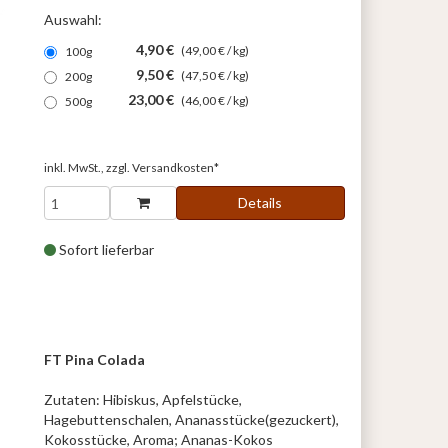
Auswahl:
4,90 €
(49,00 € / kg)
100g
9,50 €
(47,50 € / kg)
200g
23,00 €
(46,00 € / kg)
500g
inkl. MwSt., zzgl.
Versandkosten*
Details
Sofort lieferbar
FT Pina Colada
Zutaten: Hibiskus, Apfelstücke,
Hagebuttenschalen, Ananasstücke(gezuckert),
Kokosstücke, Aroma; Ananas-Kokos