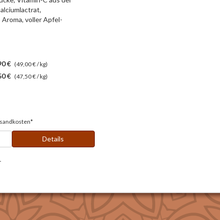
alciumlactrat,
Aroma, voller Apfel-
90 €
(49,00 € / kg)
50 €
(47,50 € / kg)
sandkosten*
Details
r