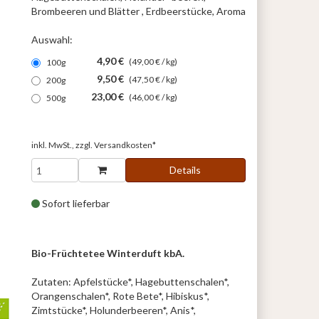
Brombeeren und Blätter , Erdbeerstücke, Aroma
Auswahl:
4,90 €
(49,00 € / kg)
100g
9,50 €
(47,50 € / kg)
200g
23,00 €
(46,00 € / kg)
500g
inkl. MwSt., zzgl.
Versandkosten*
Details
Sofort lieferbar
Bio-Früchtetee Winterduft kbA.
Zutaten: Apfelstücke*, Hagebuttenschalen*,
Orangenschalen*, Rote Bete*, Hibiskus*,
Zimtstücke*, Holunderbeeren*, Anis*,