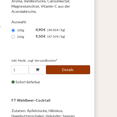
Aroma, Vanillestücke, Calciumlactat,
Magnesiumcitrat, Vitamin-C aus der
Acerolakirsche,
Auswahl:
4,90 €
(49,00 € / kg)
100g
9,50 €
(47,50 € / kg)
200g
inkl. MwSt., zzgl.
Versandkosten*
Details
Sofort lieferbar
FT Waldbeer-Cocktail
Zutaten: Apfelstücke, Hibiskus,
Hagebuttenschalen, Holunder- beeren,