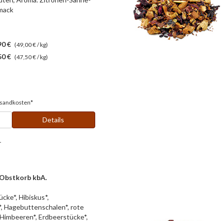
mack
90 €
(49,00 € / kg)
50 €
(47,50 € / kg)
sandkosten*
Details
r
 Obstkorb kbA.
cke*, Hibiskus*,
, Hagebuttenschalen*, rote
Himbeeren*, Erdbeerstücke*,