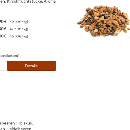
en, Kirschfruchtstücke, Aroma
90 €
(49,00 € / kg)
50 €
(47,50 € / kg)
00 €
(46,00 € / kg)
sandkosten*
Details
r
sbeeren, Hibiskus,
en, Heidelbeeren,