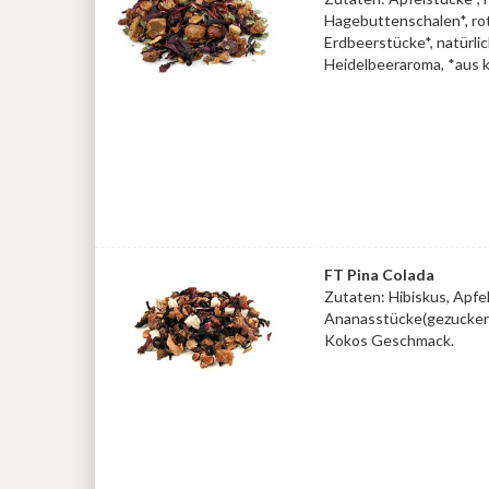
Hagebuttenschalen*, ro
Erdbeerstücke*, natürli
Heidelbeeraroma, *aus k
FT Pina Colada
Zutaten: Hibiskus, Apf
Ananasstücke(gezuckert
Kokos Geschmack.