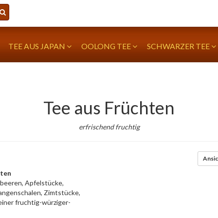
TEE AUS JAPAN
OOLONG TEE
SCHWARZER TEE
Tee aus Früchten
erfrischend fruchtig
Ansic
hten
beeren, Apfelstücke,
angenschalen, Zimtstücke,
iner fruchtig-würziger-