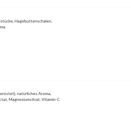
elstücke, Hagebuttenschalen,
oma
eröstet), natürliches Aroma,
actat, Magnesiumcitrat, Vitamin-C