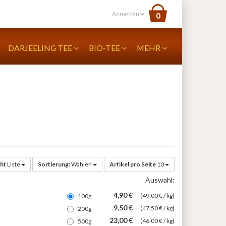
Anmelden
0
DARJEELING TEE
BIO-TEE
MEHR
ht
Liste
Sortierung:
Wählen
Artikel pro Seite
10
Auswahl:
4,90 €
(49,00 € / kg)
100g
9,50 €
(47,50 € / kg)
200g
23,00 €
(46,00 € / kg)
500g