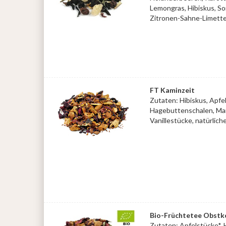
Lemongras, Hibiskus, S
Zitronen-Sahne-Limet
FT Kaminzeit
Zutaten: Hibiskus, Apfe
Hagebuttenschalen, Man
Vanillestücke, natürlic
Bio-Früchtetee Obstk
Zutaten: Apfelstücke*, 