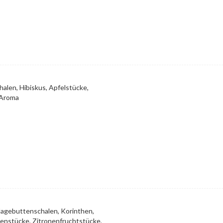
alen, Hibiskus, Apfelstücke,
 Aroma
Hagebuttenschalen, Korinthen,
enstücke, Zitronenfruchtstücke,