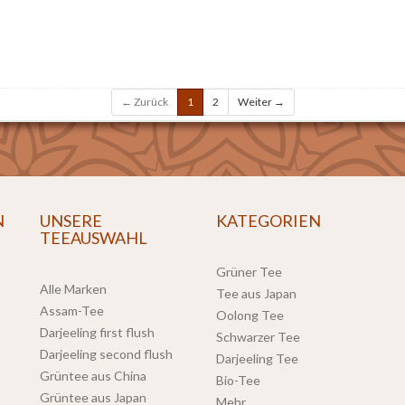
← Zurück
1
2
Weiter →
N
UNSERE
KATEGORIEN
TEEAUSWAHL
Grüner Tee
Alle Marken
Tee aus Japan
Assam-Tee
Oolong Tee
Darjeeling first flush
Schwarzer Tee
Darjeeling second flush
Darjeeling Tee
Grüntee aus China
Bio-Tee
Grüntee aus Japan
Mehr