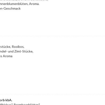
onnenblumenblüten, Aroma.
ten-Geschmack
lstücke, Rooibos,
del- und Zimt-Stücke,
hes Aroma
orb kbA.
Hibiskus*, Brombeerblätter*,