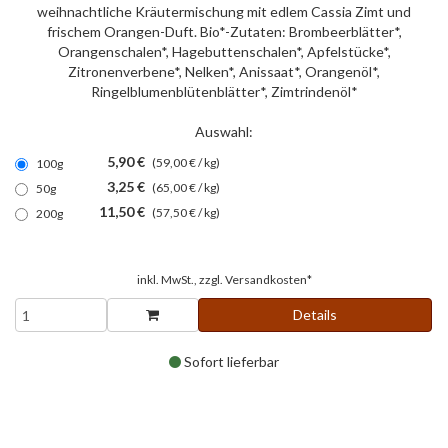
weihnachtliche Kräutermischung mit edlem Cassia Zimt und
frischem Orangen-Duft. Bio*-Zutaten: Brombeerblätter*,
Orangenschalen*, Hagebuttenschalen*, Apfelstücke*,
Zitronenverbene*, Nelken*, Anissaat*, Orangenöl*,
Ringelblumenblütenblätter*, Zimtrindenöl*
Auswahl:
5,90 €
(59,00 € / kg)
100g
3,25 €
(65,00 € / kg)
50g
11,50 €
(57,50 € / kg)
200g
inkl. MwSt., zzgl.
Versandkosten*
Details
Sofort lieferbar