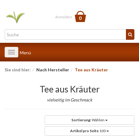
Anmelden
0
Toggle
Menü
navigation
Sie sind hier:
Nach Hersteller
Tee aus Kräuter
Tee aus Kräuter
vielseitig im Geschmack
Sortierung:
Wählen
Artikel pro Seite
100