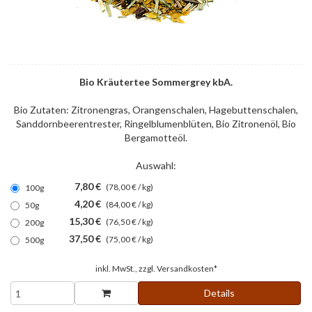
Bio Kräutertee Sommergrey kbA.
Bio Zutaten: Zitronengras, Orangenschalen, Hagebuttenschalen,
Sanddornbeerentrester, Ringelblumenblüten, Bio Zitronenöl, Bio
Bergamotteöl.
Auswahl:
7,80 €
(78,00 € / kg)
100g
4,20 €
(84,00 € / kg)
50g
15,30 €
(76,50 € / kg)
200g
37,50 €
(75,00 € / kg)
500g
inkl. MwSt., zzgl.
Versandkosten*
Details