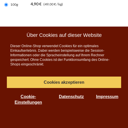
4,90 €
(49,00 € / kg)
100g
Über Cookies auf dieser Website
inkl. MwSt., zzgl.
Versandkosten*
Dieser Online-Shop verwendet Cookies für ein optimales
Details
Einkaufserlebnis. Dabei werden beispielsweise die Session-
Informationen oder die Spracheinstellung auf Ihrem Rechner
gespeichert. Ohne Cookies ist der Funktionsumfang des Online-
Dieser Artikel ist nicht auf Lager und muss erst nachbestellt
Shops eingeschränkt.
werden.
Cookies akzeptieren
Cookie-
Datenschutz
Impressum
Einstellungen