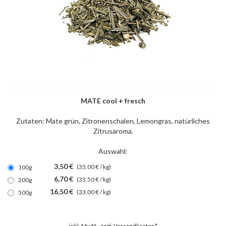
MATE cool + fresch
Zutaten: Mate grün, Zitronenschalen, Lemongras, natürliches
Zitrusaroma.
Auswahl:
3,50 €
(35,00 € / kg)
100g
6,70 €
(33,50 € / kg)
200g
16,50 €
(33,00 € / kg)
500g
inkl. MwSt., zzgl.
Versandkosten*