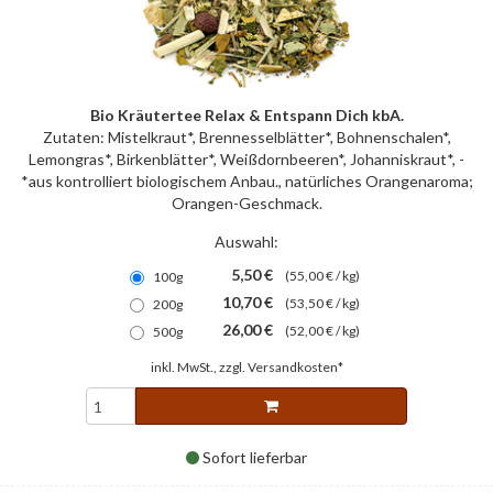
Bio Kräutertee Relax & Entspann Dich kbA.
Zutaten: Mistelkraut*, Brennesselblätter*, Bohnenschalen*,
Lemongras*, Birkenblätter*, Weißdornbeeren*, Johanniskraut*, -
*aus kontrolliert biologischem Anbau., natürliches Orangenaroma;
Orangen-Geschmack.
Auswahl:
5,50 €
(55,00 € / kg)
100g
10,70 €
(53,50 € / kg)
200g
26,00 €
(52,00 € / kg)
500g
inkl. MwSt., zzgl.
Versandkosten*
Sofort lieferbar