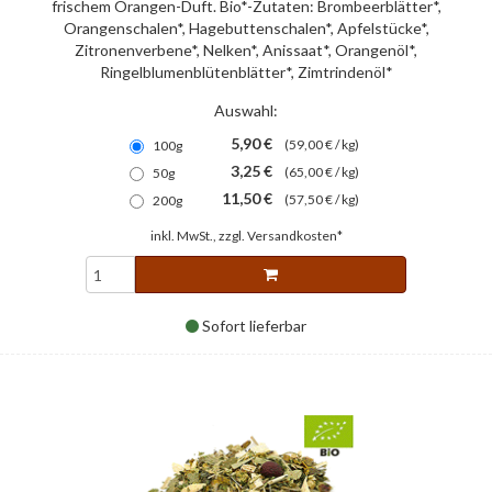
frischem Orangen-Duft. Bio*-Zutaten: Brombeerblätter*,
Orangenschalen*, Hagebuttenschalen*, Apfelstücke*,
Zitronenverbene*, Nelken*, Anissaat*, Orangenöl*,
Ringelblumenblütenblätter*, Zimtrindenöl*
Auswahl:
5,90 €
(59,00 € / kg)
100g
3,25 €
(65,00 € / kg)
50g
11,50 €
(57,50 € / kg)
200g
inkl. MwSt., zzgl.
Versandkosten*
Sofort lieferbar