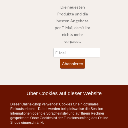
Die neuesten
Produkte und die
besten Angebote
per E-Mail, damit Ihr
nichts mehr
verpasst.
Newsletter
Abonnieren
*
inkl. MwSt., zzgl.
Versandkosten
Über Cookies auf dieser Website
Dieser Online-Shop verwendet Cookies für ein optimales
Instagram
Einkaufserlebnis. Dabei werden beispielsweise die Session-
Informationen oder die Spracheinstellung auf Ihrem Rechner
KONTAKT
gespeichert. Ohne Cookies ist der Funktionsumfang des Online-
Shops eingeschränkt.
Telefon: