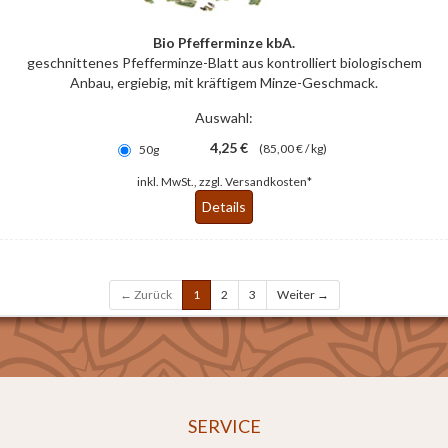
Bio Pfefferminze kbA.
geschnittenes Pfefferminze-Blatt aus kontrolliert biologischem
Anbau, ergiebig, mit kräftigem Minze-Geschmack.
Auswahl:
4,25 €
(85,00 € / kg)
50g
inkl. MwSt., zzgl.
Versandkosten*
Details
← Zurück
1
2
3
Weiter →
SERVICE