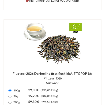
nicht mehr auf Lager //ausverkauft
Flugtee-2026 Darjeeling first flush kbA. FTGFOP1/cl
Phuguri Dj6
Auswahl:
29,80 €
(298,00 € / kg)
100g
15,20 €
(304,00 € / kg)
50g
59,30 €
(296,50 € / kg)
200g