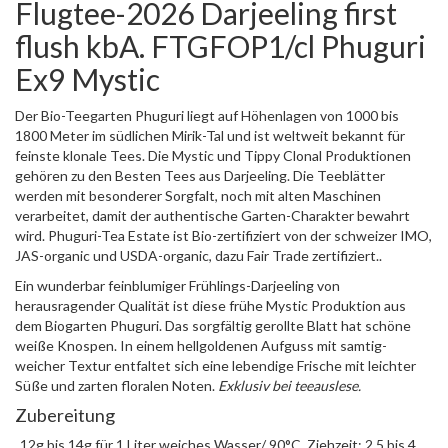
Flugtee-2026 Darjeeling first
flush kbA. FTGFOP1/cl Phuguri
Ex9 Mystic
Der Bio-Teegarten Phuguri liegt auf Höhenlagen von 1000 bis
1800 Meter im südlichen Mirik-Tal und ist weltweit bekannt für
feinste klonale Tees. Die Mystic und Tippy Clonal Produktionen
gehören zu den Besten Tees aus Darjeeling. Die Teeblätter
werden mit besonderer Sorgfalt, noch mit alten Maschinen
verarbeitet, damit der authentische Garten-Charakter bewahrt
wird. Phuguri-Tea Estate ist Bio-zertifiziert von der schweizer IMO,
JAS-organic und USDA-organic, dazu Fair Trade zertifiziert..
Ein wunderbar feinblumiger Frühlings-Darjeeling von
herausragender Qualität ist diese frühe Mystic Produktion aus
dem Biogarten Phuguri. Das sorgfältig gerollte Blatt hat schöne
weiße Knospen. In einem hellgoldenen Aufguss mit samtig-
weicher Textur entfaltet sich eine lebendige Frische mit leichter
Süße und zarten floralen Noten.
Exklusiv bei teeauslese.
Zubereitung
12g bis 14g für 1 Liter weiches Wasser/ 90°C, Ziehzeit: 2,5 bis 4