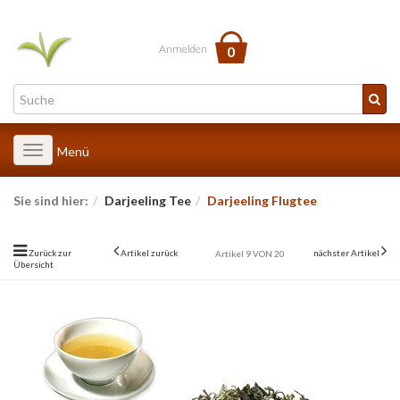
Anmelden
0
Toggle
Menü
navigation
Sie sind hier:
Darjeeling Tee
Darjeeling Flugtee
Zurück zur
Artikel zurück
nächster Artikel
Artikel 9 VON 20
Übersicht