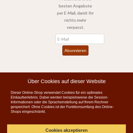
besten Angebote
per E-Mail, damit Ihr
nichts mehr
verpasst.
Newsletter
Abonnieren
*
inkl. MwSt., zzgl.
Versandkosten
Über Cookies auf dieser Website
Dieser Online-Shop verwendet Cookies für ein optimales
Instagram
Einkaufserlebnis. Dabei werden beispielsweise die Session-
Informationen oder die Spracheinstellung auf Ihrem Rechner
KONTAKT
gespeichert. Ohne Cookies ist der Funktionsumfang des Online-
Shops eingeschränkt.
Telefon:
07835 5206
Montag bis Freitag 9:00 - 15:00 Uhr
Cookies akzeptieren