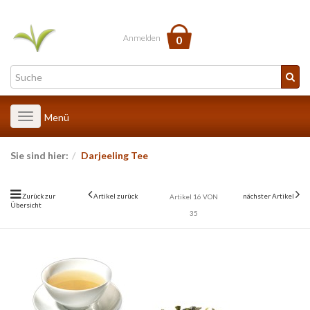
Anmelden
0
Toggle
Menü
navigation
Sie sind hier:
Darjeeling Tee
Zurück zur
Artikel zurück
nächster Artikel
Artikel 16 VON
Übersicht
35