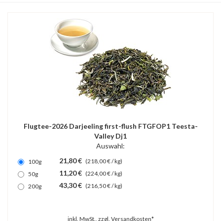
Flugtee-2026 Darjeeling first-flush FTGFOP1 Teesta-
Valley Dj1
Auswahl:
21,80 €
(218,00 € / kg)
100g
11,20 €
(224,00 € / kg)
50g
43,30 €
(216,50 € / kg)
200g
inkl. MwSt., zzgl.
Versandkosten*