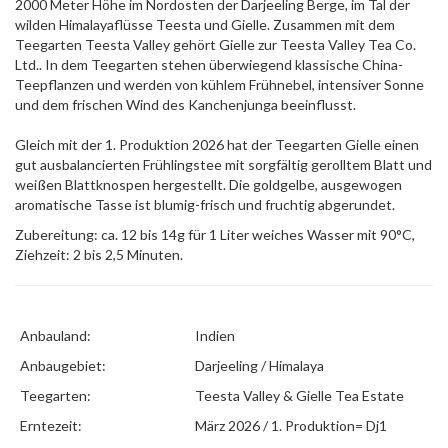
2000 Meter Höhe im Nordosten der Darjeeling Berge, im Tal der
wilden Himalayaflüsse Teesta und Gielle. Zusammen mit dem
Teegarten Teesta Valley gehört Gielle zur Teesta Valley Tea Co.
Ltd.. In dem Teegarten stehen überwiegend klassische China-
Teepflanzen und werden von kühlem Frühnebel, intensiver Sonne
und dem frischen Wind des Kanchenjunga beeinflusst.
Gleich mit der 1. Produktion 2026 hat der Teegarten Gielle einen
gut ausbalancierten Frühlingstee mit sorgfältig gerolltem Blatt und
weißen Blattknospen hergestellt. Die goldgelbe, ausgewogen
aromatische Tasse ist blumig-frisch und fruchtig abgerundet.
Zubereitung: ca. 12 bis 14g für 1 Liter weiches Wasser mit 90°C,
Ziehzeit: 2 bis 2,5 Minuten.
Anbauland:
Indien
Anbaugebiet:
Darjeeling / Himalaya
Teegarten:
Teesta Valley & Gielle Tea Estate
Erntezeit:
März 2026 / 1. Produktion= Dj1