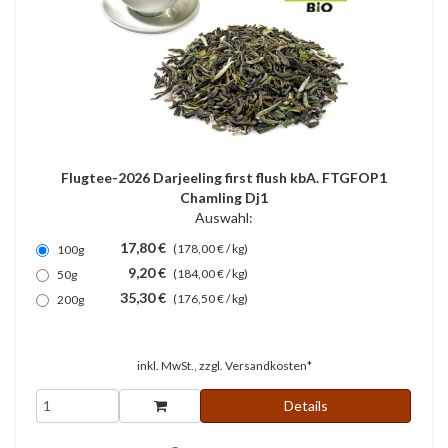
Flugtee-2026 Darjeeling first flush kbA. FTGFOP1
Chamling Dj1
Auswahl:
17,80 €
(178,00 € / kg)
100g
9,20 €
(184,00 € / kg)
50g
35,30 €
(176,50 € / kg)
200g
inkl. MwSt., zzgl.
Versandkosten*
Details