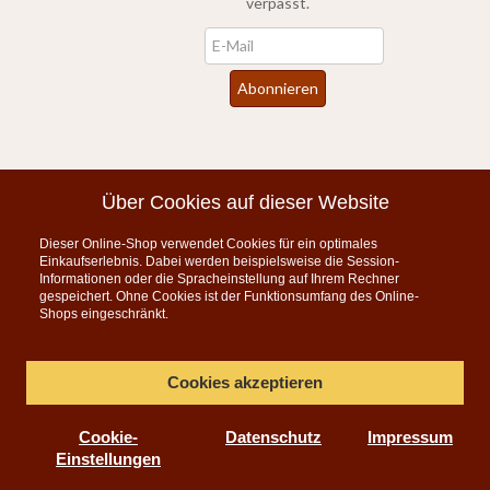
verpasst.
Newsletter
Abonnieren
*
inkl. MwSt., zzgl.
Versandkosten
Über Cookies auf dieser Website
Dieser Online-Shop verwendet Cookies für ein optimales
Instagram
Einkaufserlebnis. Dabei werden beispielsweise die Session-
Informationen oder die Spracheinstellung auf Ihrem Rechner
KONTAKT
gespeichert. Ohne Cookies ist der Funktionsumfang des Online-
Shops eingeschränkt.
Telefon:
07835 5206
Montag bis Freitag 9:00 - 15:00 Uhr
Cookies akzeptieren
per E-Mail
Cookie-
Datenschutz
Impressum
info@teeauslese.de
Einstellungen
Online Teeversand für feinen Tee, Biotee, Tee-Accessoires,