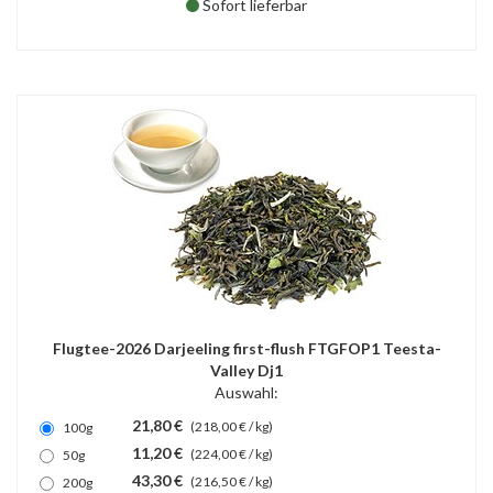
Sofort lieferbar
Flugtee-2026 Darjeeling first-flush FTGFOP1 Teesta-
Valley Dj1
Auswahl:
21,80 €
(218,00 € / kg)
100g
11,20 €
(224,00 € / kg)
50g
43,30 €
(216,50 € / kg)
200g