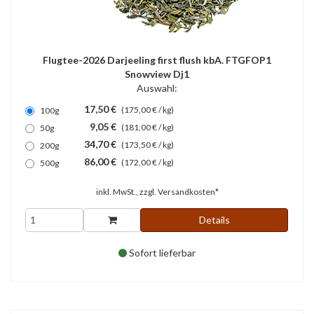
Flugtee-2026 Darjeeling first flush kbA. FTGFOP1
Snowview Dj1
Auswahl:
17,50 €
(175,00 € / kg)
100g
9,05 €
(181,00 € / kg)
50g
34,70 €
(173,50 € / kg)
200g
86,00 €
(172,00 € / kg)
500g
inkl. MwSt., zzgl.
Versandkosten*
Details
Sofort lieferbar