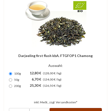
Darjeeling first flush kbA. FTGFOP1 Chamong
Auswahl:
12,80 €
(128,00 € / kg)
100g
6,70 €
(134,00 € / kg)
50g
25,30 €
(126,50 € / kg)
200g
inkl. MwSt., zzgl.
Versandkosten*