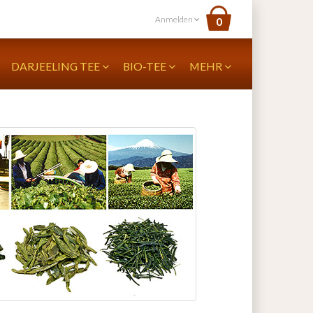
Anmelden
0
DARJEELING TEE
BIO-TEE
MEHR