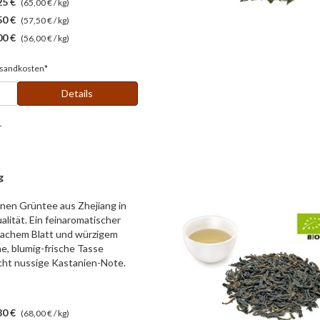
25 €
(65,00 € / kg)
50 €
(57,50 € / kg)
00 €
(56,00 € / kg)
sandkosten*
Details
r
g
nen Grüntee aus Zhejiang in
lität. Ein feinaromatischer
lachem Blatt und würzigem
ne, blumig-frische Tasse
icht nussige Kastanien-Note.
80 €
(68,00 € / kg)