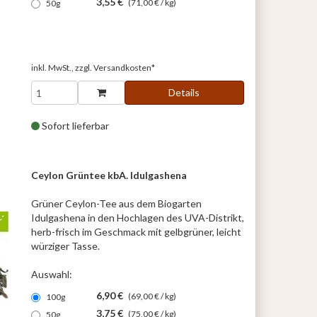
3,55 €
(71,00 € / kg)
50g
inkl. MwSt., zzgl.
Versandkosten*
Details
Sofort lieferbar
Ceylon Grüntee kbA. Idulgashena
Grüner Ceylon-Tee aus dem Biogarten
Idulgashena in den Hochlagen des UVA-Distrikt,
herb-frisch im Geschmack mit gelbgrüner, leicht
würziger Tasse.
Auswahl:
6,90 €
(69,00 € / kg)
100g
3,75 €
(75,00 € / kg)
50g