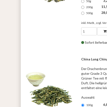
3,
50g
11,
200g
28,
500g
inkl. MwSt., zzgl.
Ver
Sofort lieferba
China Lung Chin
Der Drachenbrun
guter Grade 3 Qua
Grüner Tee mit f
Duft. Die hellgrü
entfaltet eine le
Auswahl:
6,
100g