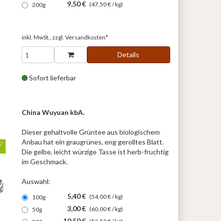
9,50 €
(47,50 € / kg)
200g
inkl. MwSt., zzgl.
Versandkosten*
Details
Sofort lieferbar
China Wuyuan kbA.
Dieser gehaltvolle Grüntee aus biologischem
Anbau hat ein graugrünes, eng gerolltes Blatt.
Die gelbe, leicht würzige Tasse ist herb-fruchtig
im Geschmack.
Auswahl:
5,40 €
(54,00 € / kg)
100g
3,00 €
(60,00 € / kg)
50g
10,50 €