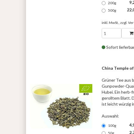
9,
200g
22,
500g
inkl. MwSt., zzgl.
Ver
Sofort lieferba
China Temple of
Grüner Tee aus b
Gunpowder-Qualit
Hubei. Ein herb-f
gerolltem Blatt. 
ist leicht würzig
Auswahl:
4,
100g
2,
50g