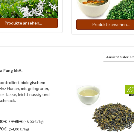
Produkte ansehen...
Produkte ansehen...
Ansicht
Galerie z
a Fang kbA.
ontrolliert biologischem
inz Hunan, mit gelbgrüner,
r Tasse, leicht nussig und
schmack.
80 €
/
7,80 €
(48,00 € / kg)
70 €
(54,00 € / kg)