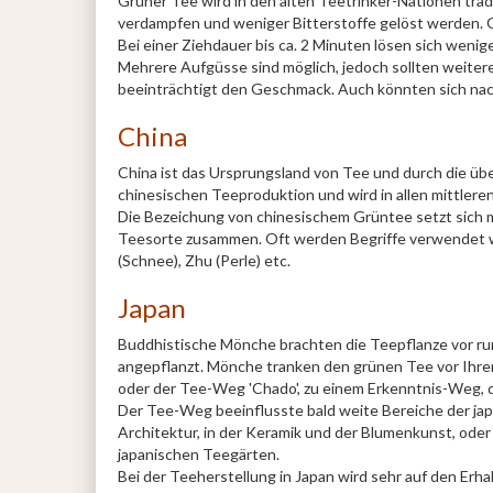
Grüner Tee wird in den alten Teetrinker-Nationen tradi
verdampfen und weniger Bitterstoffe gelöst werden. 
Bei einer Ziehdauer bis ca. 2 Minuten lösen sich weni
Mehrere Aufgüsse sind möglich, jedoch sollten weitere
beeinträchtigt den Geschmack. Auch könnten sich nach
China
China ist das Ursprungsland von Tee und durch die über
chinesischen Teeproduktion und wird in allen mittlere
Die Bezeichung von chinesischem Grüntee setzt sich 
Teesorte zusammen. Oft werden Begriffe verwendet wie: B
(Schnee), Zhu (Perle) etc.
Japan
Buddhistische Mönche brachten die Teepflanze vor run
angepflanzt. Mönche tranken den grünen Tee vor Ihrer
oder der Tee-Weg 'Chado', zu einem Erkenntnis-Weg, d
Der Tee-Weg beeinflusste bald weite Bereiche der jap
Architektur, in der Keramik und der Blumenkunst, oder
japanischen Teegärten.
Bei der Teeherstellung in Japan wird sehr auf den Erha