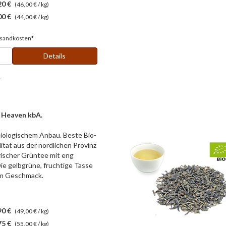
20 €
(46,00 € / kg)
00 €
(44,00 € / kg)
sandkosten*
Details
r
 Heaven kbA.
iologischem Anbau. Beste Bio-
ät aus der nördlichen Provinz
rischer Grüntee mit eng
Die gelbgrüne, fruchtige Tasse
 im Geschmack.
90 €
(49,00 € / kg)
75 €
(55,00 € / kg)