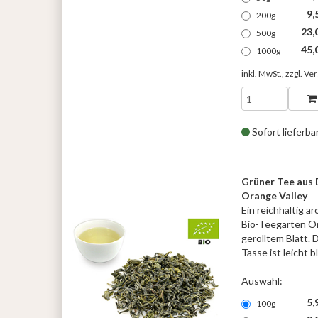
9,
200g
23,
500g
45,
1000g
inkl. MwSt., zzgl.
Ver
Sofort lieferba
Grüner Tee aus 
Orange Valley
Ein reichhaltig 
Bio-Teegarten Or
gerolltem Blatt. D
Tasse ist leicht 
Auswahl:
5,
100g