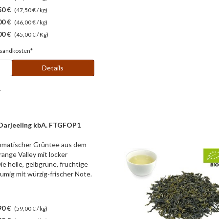
50 €
(47,50 € / kg)
00 €
(46,00 € / kg)
00 €
(45,00 € / Kg)
sandkosten*
Details
r
Darjeeling kbA. FTGFOP1
aromatischer Grüntee aus dem
ange Valley mit locker
ie helle, gelbgrüne, fruchtige
blumig mit würzig-frischer Note.
90 €
(59,00 € / kg)