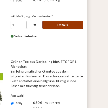
(52,50 € / kg)
200g
inkl. MwSt., zzgl.
Versandkosten*
Details
Sofort lieferbar
Grüner Tee aus Darjeeling kbA. FTGFOP1
Risheehat
Ein feinaromatischer Grüntee aus dem
Biogarten Risheehat. Das schön gedrehte, zarte
Blatt entfaltet eine hellgrüne, blumig-runde
Tasse mit fruchtig-frischer Note.
Auswahl:
6,50 €
(65,00 € / kg)
100g