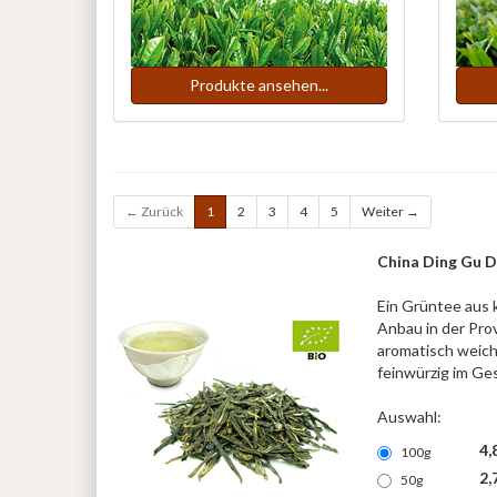
Produkte ansehen...
← Zurück
1
2
3
4
5
Weiter →
China Ding Gu D
Ein Grüntee aus k
Anbau in der Prov
aromatisch weiche
feinwürzig im Ge
Auswahl:
4,
100g
2,
50g