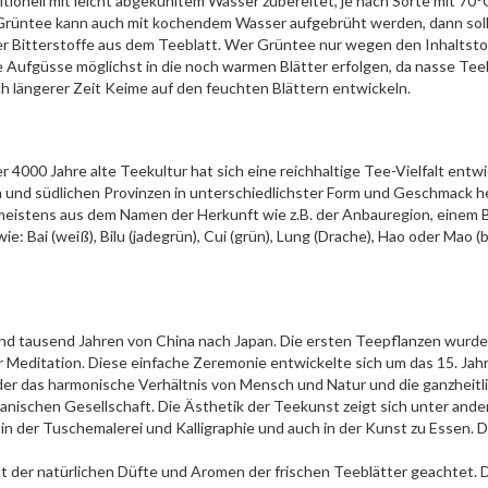
tionell mit leicht abgekühltem Wasser zubereitet, je nach Sorte mit 70°
Grüntee kann auch mit kochendem Wasser aufgebrüht werden, dann soll
ger Bitterstoffe aus dem Teeblatt. Wer Grüntee nur wegen den Inhaltstof
 Aufgüsse möglichst in die noch warmen Blätter erfolgen, da nasse Teeb
 längerer Zeit Keime auf den feuchten Blättern entwickeln.
 4000 Jahre alte Teekultur hat sich eine reichhaltige Tee-Vielfalt entw
n und südlichen Provinzen in unterschiedlichster Form und Geschmack he
meistens aus dem Namen der Herkunft wie z.B. der Anbauregion, einem 
ai (weiß), Bilu (jadegrün), Cui (grün), Lung (Drache), Hao oder Mao (beh
d tausend Jahren von China nach Japan. Die ersten Teepflanzen wurden
 Meditation. Diese einfache Zeremonie entwickelte sich um das 15. Jah
er das harmonische Verhältnis von Mensch und Natur und die ganzheitl
anischen Gesellschaft. Die Ästhetik der Teekunst zeigt sich unter and
 in der Tuschemalerei und Kalligraphie und auch in der Kunst zu Essen.
lt der natürlichen Düfte und Aromen der frischen Teeblätter geachtet. 