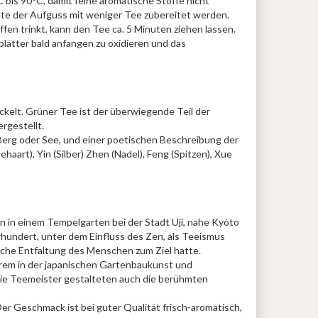
C bis 90°C, damit feine aromatische Stoffe nicht
te der Aufguss mit weniger Tee zubereitet werden.
fen trinkt, kann den Tee ca. 5 Minuten ziehen lassen.
lätter bald anfangen zu oxidieren und das
ickelt. Grüner Tee ist der überwiegende Teil der
rgestellt.
Berg oder See, und einer poetischen Beschreibung der
aart), Yin (Silber) Zhen (Nadel), Feng (Spitzen), Xue
 in einem Tempelgarten bei der Stadt Uji, nahe Kyòto
rhundert, unter dem Einfluss des Zen, als Teeismus
iche Entfaltung des Menschen zum Ziel hatte.
erem in der japanischen Gartenbaukunst und
 Die Teemeister gestalteten auch die berühmten
Der Geschmack ist bei guter Qualität frisch-aromatisch,