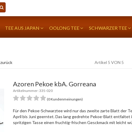
TEE AUS JAPAN
OOLONG TEE
SCHWARZER TEE
 zurück
Artikel 5 VON 5
Azoren Pekoe kbA. Gorreana
Artikelnummer: 335-020
(0 Kundenmeinungen)
Für den Pekoe-Schwarztee wird nur das zweite zarte Blatt der T
April bis Juni geerntet. Das lang gedrehte Pekoe-Blatt entfaltet
spritzigen Tasse einen fruchtig-frischen Gesckmack mit leicht w