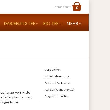
Anmelden
0
DARJEELING TEE
BIO-TEE
MEHR
Vergleichen
In die Lieblingsliste
Auf den Merkzettel
Auf den Wunschzettel
eepflanze, von Mitte
Fragen zum Artikel
 in der kupferbraunen,
ürziger Note.