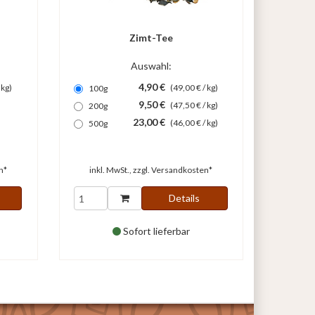
Zimt-Tee
Auswahl:
4,90 €
 kg)
(49,00 € / kg)
100g
9,50 €
(47,50 € / kg)
200g
23,00 €
(46,00 € / kg)
500g
n*
inkl. MwSt., zzgl.
Versandkosten*
Details
Sofort lieferbar