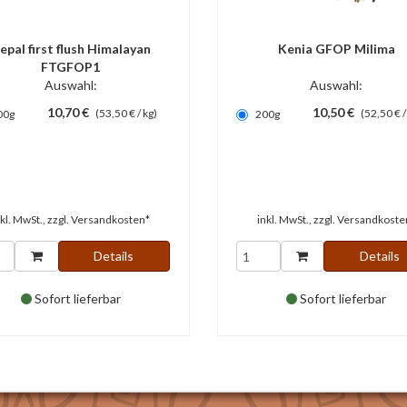
epal first flush Himalayan
Kenia GFOP Milima
FTGFOP1
Auswahl:
Auswahl:
10,70 €
10,50 €
(53,50 € / kg)
(52,50 € /
00g
200g
nkl. MwSt., zzgl.
Versandkosten*
inkl. MwSt., zzgl.
Versandkoste
Details
Details
Sofort lieferbar
Sofort lieferbar