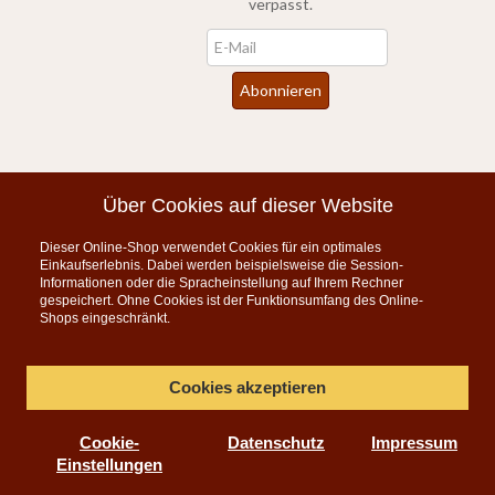
verpasst.
Newsletter
Abonnieren
*
inkl. MwSt., zzgl.
Versandkosten
Über Cookies auf dieser Website
Dieser Online-Shop verwendet Cookies für ein optimales
Instagram
Einkaufserlebnis. Dabei werden beispielsweise die Session-
Informationen oder die Spracheinstellung auf Ihrem Rechner
KONTAKT
gespeichert. Ohne Cookies ist der Funktionsumfang des Online-
Shops eingeschränkt.
Telefon:
07835 5206
Montag bis Freitag 9:00 - 15:00 Uhr
Cookies akzeptieren
per E-Mail
Cookie-
Datenschutz
Impressum
info@teeauslese.de
Einstellungen
Online Teeversand für feinen Tee, Biotee, Tee-Accessoires,