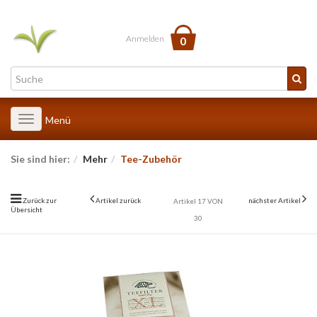
Anmelden
0
Toggle
Menü
navigation
Sie sind hier:
Mehr
Tee-Zubehör
Zurück zur
Artikel zurück
nächster Artikel
Artikel 17 VON
Übersicht
30