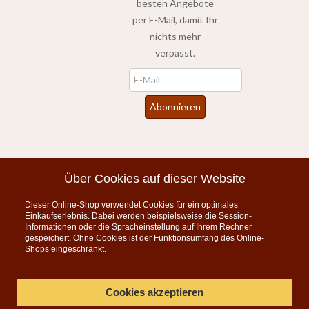
besten Angebote
per E-Mail, damit Ihr
nichts mehr
verpasst.
Newsletter
Abonnieren
*
inkl. MwSt., zzgl.
Versandkosten
Über Cookies auf dieser Website
Dieser Online-Shop verwendet Cookies für ein optimales
Instagram
Einkaufserlebnis. Dabei werden beispielsweise die Session-
Informationen oder die Spracheinstellung auf Ihrem Rechner
KONTAKT
gespeichert. Ohne Cookies ist der Funktionsumfang des Online-
Shops eingeschränkt.
Telefon:
07835 5206
Montag bis Freitag 9:00 - 15:00 Uhr
Cookies akzeptieren