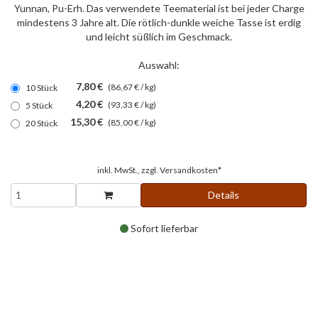
Yunnan, Pu-Erh. Das verwendete Teematerial ist bei jeder Charge
mindestens 3 Jahre alt. Die rötlich-dunkle weiche Tasse ist erdig
und leicht süßlich im Geschmack.
Auswahl:
7,80 €
(86,67 € / kg)
10 Stück
4,20 €
(93,33 € / kg)
5 Stück
15,30 €
(85,00 € / kg)
20 Stück
inkl. MwSt., zzgl.
Versandkosten*
Details
Sofort lieferbar