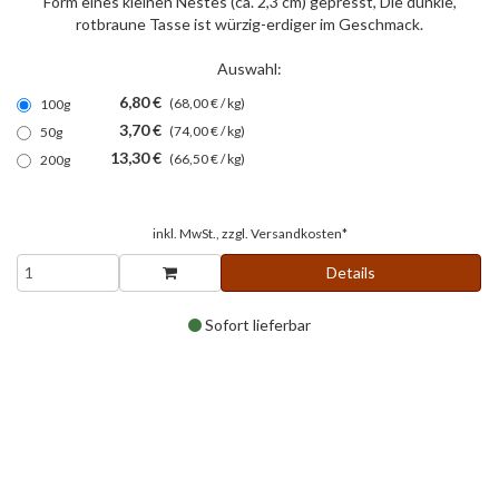
Form eines kleinen Nestes (ca. 2,3 cm) gepresst, Die dunkle,
rotbraune Tasse ist würzig-erdiger im Geschmack.
Auswahl:
6,80 €
(68,00 € / kg)
100g
3,70 €
(74,00 € / kg)
50g
13,30 €
(66,50 € / kg)
200g
inkl. MwSt., zzgl.
Versandkosten*
Details
Sofort lieferbar