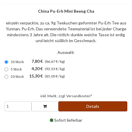
China Pu-Erh Mini Beeng Cha
einzeln verpackte, zu ca. 9g Teekuchen geformter Pu-Erh Tee aus
Yunnan, Pu-Erh. Das verwendete Teematerial ist bei jeder Charge
mindestens 3 Jahre alt. Die rötlich-dunkle weiche Tasse ist erdig
und leicht süßlich im Geschmack.
Auswahl:
7,80 €
(86,67 € / kg)
10 Stück
4,20 €
(93,33 € / kg)
5 Stück
15,30 €
(85,00 € / kg)
20 Stück
inkl. MwSt., zzgl.
Versandkosten*
Details
Sofort lieferbar