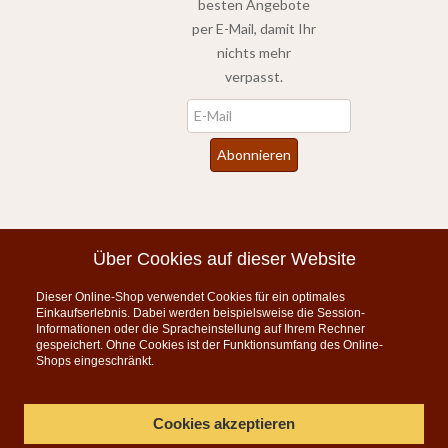
besten Angebote
per E-Mail, damit Ihr
nichts mehr
verpasst.
Newsletter
Abonnieren
*
inkl. MwSt., zzgl.
Versandkosten
Über Cookies auf dieser Website
Dieser Online-Shop verwendet Cookies für ein optimales
Instagram
Einkaufserlebnis. Dabei werden beispielsweise die Session-
Informationen oder die Spracheinstellung auf Ihrem Rechner
KONTAKT
gespeichert. Ohne Cookies ist der Funktionsumfang des Online-
Shops eingeschränkt.
Telefon:
07835 5206
Montag bis Freitag 9:00 - 15:00 Uhr
Cookies akzeptieren