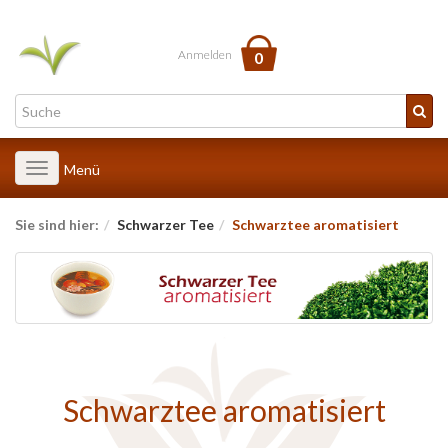
Anmelden
0
Toggle
Menü
navigation
Sie sind hier:
Schwarzer Tee
Schwarztee aromatisiert
Schwarztee aromatisiert