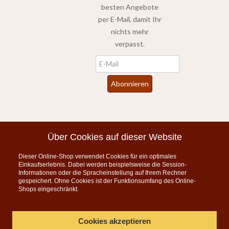
besten Angebote
per E-Mail, damit Ihr
nichts mehr
verpasst.
Newsletter
Abonnieren
*
inkl. MwSt., zzgl.
Versandkosten
Über Cookies auf dieser Website
Dieser Online-Shop verwendet Cookies für ein optimales
Instagram
Einkaufserlebnis. Dabei werden beispielsweise die Session-
Informationen oder die Spracheinstellung auf Ihrem Rechner
KONTAKT
gespeichert. Ohne Cookies ist der Funktionsumfang des Online-
Shops eingeschränkt.
Telefon:
07835 5206
Montag bis Freitag 9:00 - 15:00 Uhr
Cookies akzeptieren