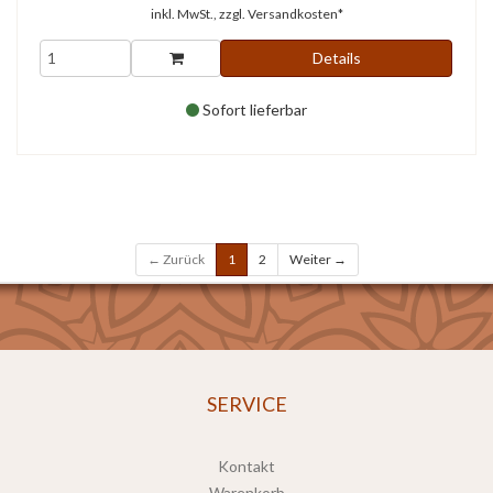
inkl. MwSt., zzgl.
Versandkosten*
Details
Sofort lieferbar
← Zurück
1
2
Weiter →
SERVICE
Kontakt
Warenkorb