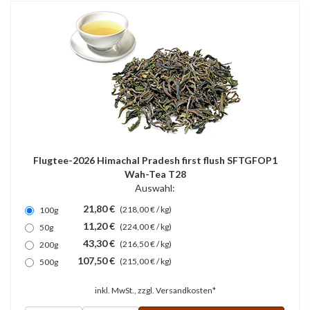
Flugtee-2026 Himachal Pradesh first flush SFTGFOP1
Wah-Tea T28
Auswahl:
21,80 €
(218,00 € / kg)
100g
11,20 €
(224,00 € / kg)
50g
43,30 €
(216,50 € / kg)
200g
107,50 €
(215,00 € / kg)
500g
inkl. MwSt., zzgl.
Versandkosten*