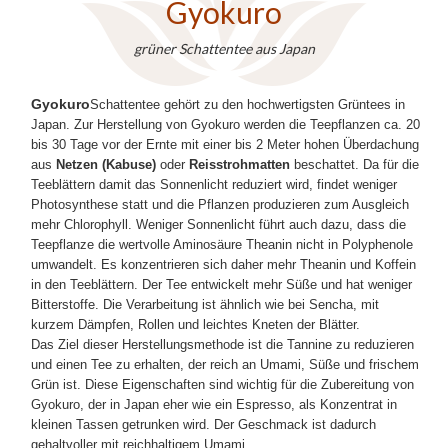
Gyokuro
grüner Schattentee aus Japan
Gyokuro
Schattentee gehört zu den hochwertigsten Grüntees in
Japan. Zur Herstellung von Gyokuro werden die Teepflanzen ca. 20
bis 30 Tage vor der Ernte mit einer bis 2 Meter hohen Überdachung
aus
Netzen (Kabuse)
oder
Reisstrohmatten
beschattet. Da für die
Teeblättern damit das Sonnenlicht reduziert wird, findet weniger
Photosynthese statt und die Pflanzen produzieren zum Ausgleich
mehr Chlorophyll. Weniger Sonnenlicht führt auch dazu, dass die
Teepflanze die wertvolle Aminosäure Theanin nicht in Polyphenole
umwandelt. Es konzentrieren sich daher mehr Theanin und Koffein
in den Teeblättern. Der Tee entwickelt mehr Süße und hat weniger
Bitterstoffe. Die Verarbeitung ist ähnlich wie bei Sencha, mit
kurzem Dämpfen, Rollen und leichtes Kneten der Blätter.
Das Ziel dieser Herstellungsmethode ist die Tannine zu reduzieren
und einen Tee zu erhalten, der reich an Umami, Süße und frischem
Grün ist. Diese Eigenschaften sind wichtig für die Zubereitung von
Gyokuro, der in Japan eher wie ein Espresso, als Konzentrat in
kleinen Tassen getrunken wird. Der Geschmack ist dadurch
gehaltvoller mit reichhaltigem Umami.