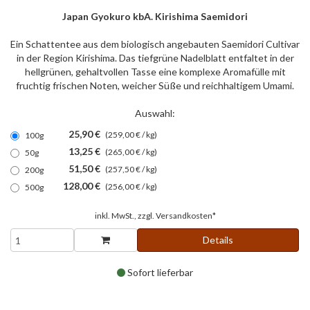
Japan Gyokuro kbA. Kirishima Saemidori
Ein Schattentee aus dem biologisch angebauten Saemidori Cultivar
in der Region Kirishima. Das tiefgrüne Nadelblatt entfaltet in der
hellgrünen, gehaltvollen Tasse eine komplexe Aromafülle mit
fruchtig frischen Noten, weicher Süße und reichhaltigem Umami.
Auswahl:
25,90 €
(259,00 € / kg)
100g
13,25 €
(265,00 € / kg)
50g
51,50 €
(257,50 € / kg)
200g
128,00 €
(256,00 € / kg)
500g
inkl. MwSt., zzgl.
Versandkosten*
Details
Sofort lieferbar