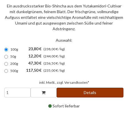
Ein ausdrucksstarker Bio-Shincha aus dem Yutakamidori-Cultivar
mit dunkelgrünem, feinem Blatt. Der frischgrüne, vollmundige
Aufguss entfaltet eine vielschichtige Aromafülle mit reichhaltigem
Umami und gut ausgewogen zwischen Süße und feiner
Adstringenz.
Auswahl:
23,80 €
(238,00 € / kg)
100g
12,20 €
(244,00 € / kg)
50g
47,30 €
(236,50 € / kg)
200g
117,50 €
(235,00 € / kg)
500g
inkl. MwSt., zzgl.
Versandkosten*
Details
Sofort lieferbar