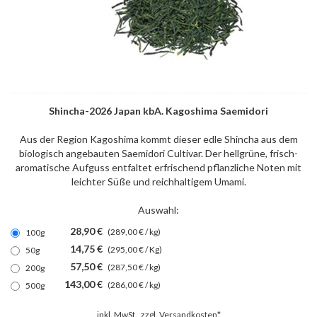
Shincha-2026 Japan kbA. Kagoshima Saemidori
Aus der Region Kagoshima kommt dieser edle Shincha aus dem
biologisch angebauten Saemidori Cultivar. Der hellgrüne, frisch-
aromatische Aufguss entfaltet erfrischend pflanzliche Noten mit
leichter Süße und reichhaltigem Umami.
Auswahl:
28,90 €
(289,00 € / kg)
100g
14,75 €
(295,00 € / Kg)
50g
57,50 €
(287,50 € / kg)
200g
143,00 €
(286,00 € / kg)
500g
inkl. MwSt., zzgl.
Versandkosten*