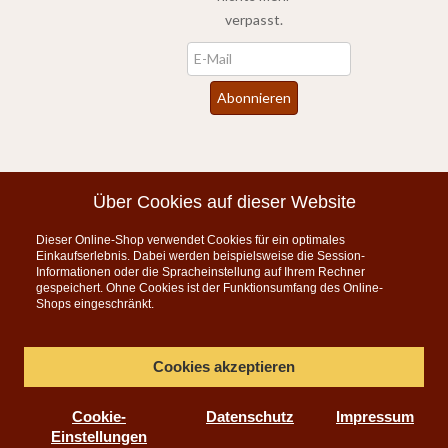
verpasst.
Newsletter
Abonnieren
*
inkl. MwSt., zzgl.
Versandkosten
Über Cookies auf dieser Website
Dieser Online-Shop verwendet Cookies für ein optimales
Instagram
Einkaufserlebnis. Dabei werden beispielsweise die Session-
Informationen oder die Spracheinstellung auf Ihrem Rechner
KONTAKT
gespeichert. Ohne Cookies ist der Funktionsumfang des Online-
Shops eingeschränkt.
Telefon:
07835 5206
Montag bis Freitag 9:00 - 15:00 Uhr
Cookies akzeptieren
per E-Mail
Cookie-
Datenschutz
Impressum
info@teeauslese.de
Einstellungen