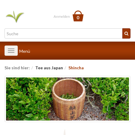
Anmelden
0
Toggle
Menü
navigation
Sie sind hier:
Tee aus Japan
Shincha