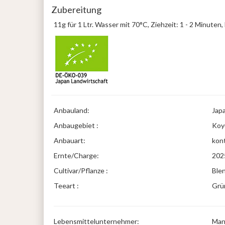
Zubereitung
11g für 1 Ltr. Wasser mit 70°C, Ziehzeit: 1 - 2 Minuten
Anbauland:
Jap
Anbaugebiet :
Koy
Anbauart:
kont
Ernte/Charge:
202
Cultivar/Pflanze :
Blen
Teeart :
Grün
Lebensmittelunternehmer:
Man