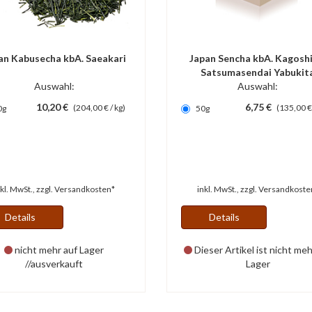
an Kabusecha kbA. Saeakari
Japan Sencha kbA. Kagosh
Satsumasendai Yabukit
Auswahl:
Auswahl:
10,20 €
6,75 €
(204,00 € / kg)
(135,00 € 
0g
50g
nkl. MwSt., zzgl.
Versandkosten*
inkl. MwSt., zzgl.
Versandkoste
Details
Details
nicht mehr auf Lager
Dieser Artikel ist nicht meh
//ausverkauft
Lager