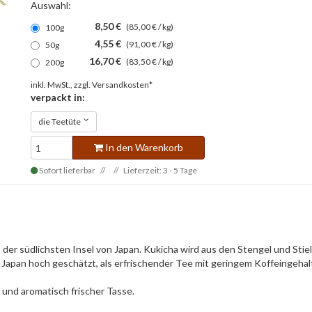
Auswahl:
8,50 €
(85,00 € / kg)
100g
4,55 €
(91,00 € / kg)
50g
16,70 €
(83,50 € / kg)
200g
inkl. MwSt., zzgl.
Versandkosten*
verpackt in:
die Teetüte
In den Warenkorb
Sofort lieferbar
Lieferzeit: 3 - 5 Tage
der südlichsten Insel von Japan. Kukicha wird aus den Stengel und Stiel
 Japan hoch geschätzt, als erfrischender Tee mit geringem Koffeingehal
und aromatisch frischer Tasse.