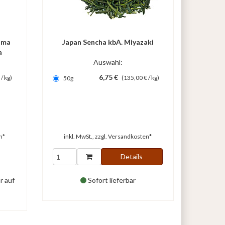
ima
Japan Sencha kbA. Miyazaki
a
Auswahl:
6,75 €
/ kg)
(135,00 € / kg)
50g
n*
inkl. MwSt., zzgl.
Versandkosten*
Details
r auf
Sofort lieferbar