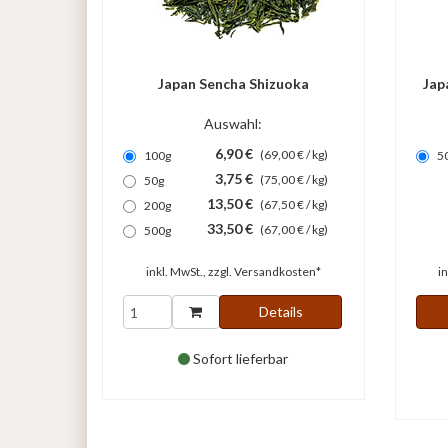
Japan Sencha Shizuoka
Jap
Auswahl:
6,90 €
(69,00 € / kg)
100g
5
3,75 €
(75,00 € / kg)
50g
13,50 €
(67,50 € / kg)
200g
33,50 €
(67,00 € / kg)
500g
inkl. MwSt., zzgl.
Versandkosten*
i
Details
Sofort lieferbar