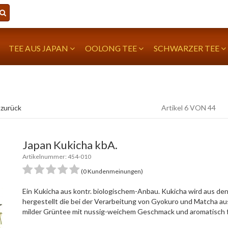
TEE AUS JAPAN
OOLONG TEE
SCHWARZER TEE
 zurück
Artikel 6 VON 44
Japan Kukicha kbA.
Artikelnummer: 454-010
(0 Kundenmeinungen)
Ein Kukicha aus kontr. biologischem-Anbau. Kukicha wird aus den
hergestellt die bei der Verarbeitung von Gyokuro und Matcha au
milder Grüntee mit nussig-weichem Geschmack und aromatisch f