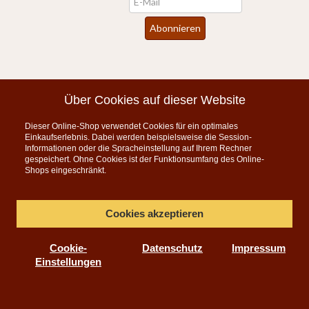
Abonnieren
*
inkl. MwSt., zzgl.
Versandkosten
Über Cookies auf dieser Website
Dieser Online-Shop verwendet Cookies für ein optimales
Instagram
Einkaufserlebnis. Dabei werden beispielsweise die Session-
Informationen oder die Spracheinstellung auf Ihrem Rechner
KONTAKT
gespeichert. Ohne Cookies ist der Funktionsumfang des Online-
Shops eingeschränkt.
Telefon:
07835 5206
Montag bis Freitag 9:00 - 15:00 Uhr
Cookies akzeptieren
per E-Mail
Cookie-
Datenschutz
Impressum
info@teeauslese.de
Einstellungen
Online Teeversand für feinen Tee, Biotee, Tee-Accessoires,
Copyright© Manßhardt Teehandel