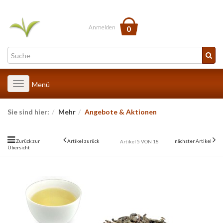
Anmelden
0
Toggle
Menü
navigation
Sie sind hier:
Mehr
Angebote & Aktionen
Zurück zur
Artikel zurück
nächster Artikel
Artikel 5 VON 18
Übersicht