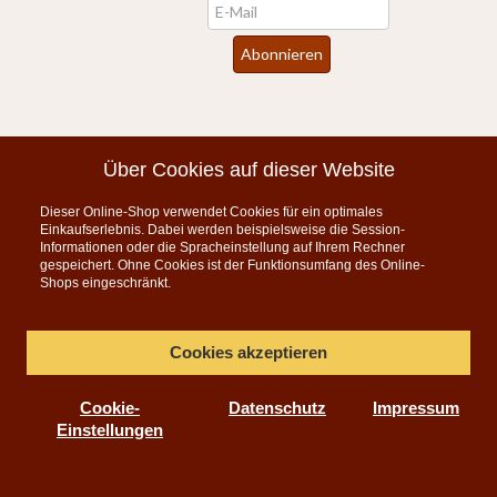
Newsletter
Abonnieren
*
inkl. MwSt., zzgl.
Versandkosten
Über Cookies auf dieser Website
Dieser Online-Shop verwendet Cookies für ein optimales
Instagram
Einkaufserlebnis. Dabei werden beispielsweise die Session-
Informationen oder die Spracheinstellung auf Ihrem Rechner
KONTAKT
gespeichert. Ohne Cookies ist der Funktionsumfang des Online-
Shops eingeschränkt.
Telefon:
07835 5206
Montag bis Freitag 9:00 - 15:00 Uhr
Cookies akzeptieren
per E-Mail
Cookie-
Datenschutz
Impressum
info@teeauslese.de
Einstellungen
Online Teeversand für feinen Tee, Biotee, Tee-Accessoires,
Copyright© Manßhardt Teehandel