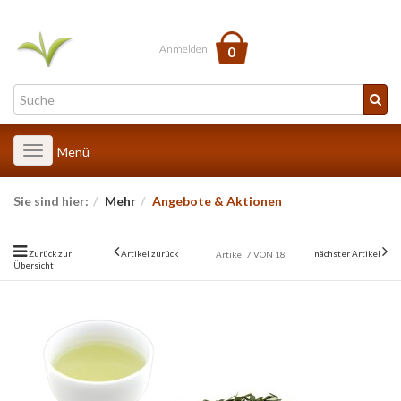
Anmelden
0
Toggle
Menü
navigation
Sie sind hier:
Mehr
Angebote & Aktionen
Zurück zur
Artikel zurück
nächster Artikel
Artikel 7 VON 18
Übersicht