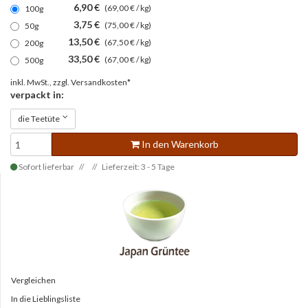
6,90 €
(69,00 € / kg)
100g
3,75 €
(75,00 € / kg)
50g
13,50 €
(67,50 € / kg)
200g
33,50 €
(67,00 € / kg)
500g
inkl. MwSt., zzgl.
Versandkosten*
verpackt in:
die Teetüte
In den Warenkorb
Sofort lieferbar
Lieferzeit: 3 - 5 Tage
Vergleichen
In die Lieblingsliste