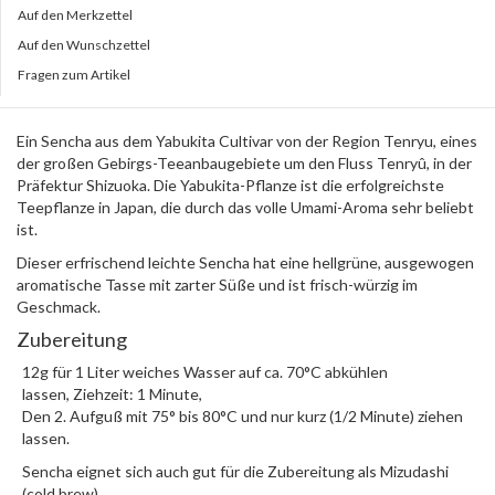
Auf den Merkzettel
Auf den Wunschzettel
Fragen zum Artikel
Ein Sencha aus dem Yabukita Cultivar von der Region Tenryu, eines
der großen Gebirgs-Teeanbaugebiete um den Fluss Tenryû, in der
Präfektur Shizuoka. Die Yabukita-Pflanze ist die erfolgreichste
Teepflanze in Japan, die durch das volle Umami-Aroma sehr beliebt
ist.
Dieser erfrischend leichte Sencha hat eine hellgrüne, ausgewogen
aromatische Tasse mit zarter Süße und ist frisch-würzig im
Geschmack.
Zubereitung
12g für 1 Liter weiches Wasser auf ca. 70°C abkühlen
lassen, Ziehzeit: 1 Minute,
Den 2. Aufguß mit 75° bis 80°C und nur kurz (1/2 Minute) ziehen
lassen.
Sencha eignet sich auch gut für die Zubereitung als Mizudashi
(cold brew).