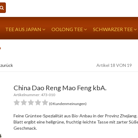
TEE AUS JAPAN
OOLONG TEE
SCHWARZER TEE
a
 zurück
Artikel 18 VON 19
China Dao Reng Mao Feng kbA.
Artikelnummer: 473-010
(0 Kundenmeinungen)
Feine Grüntee-Spezialität aus Bio-Anbau in der Provinz Zhejiang. 
Blatt ergibt eine hellgrüne, fruchtig-leichte Tasse mit zarter Sü
Geschmack.