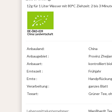
12g für 1 Liter Wasser mit 80°C Ziehzeit: 2 bis 3 Minute
Anbauland:
China
Anbaugebiet :
Provinz Zhejia
Anbauart:
kontrolliert bi
Erntezeit :
Frühjahr
Ernte :
Handpflückun
Verarbeitung :
ganzes Blatt
Teeart:
Grüner Tee, oh
Lebensmittelunternehmer:
Manßhardt Teeh