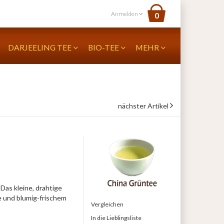
Anmelden
0
DARJEELING TEE
BIO-TEE
MEHR
nächster Artikel
Das kleine, drahtige
ße und blumig-frischem
Vergleichen
In die Lieblingsliste