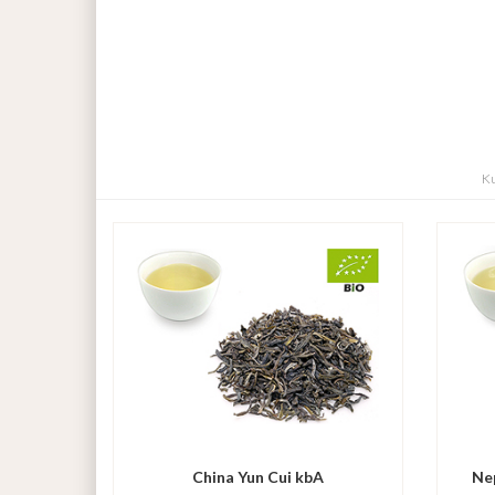
Ku
China Yun Cui kbA
Ne