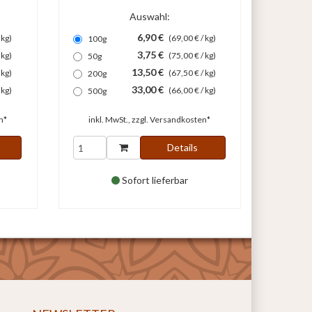
Auswahl:
6,90 €
 kg)
(69,00 € / kg)
100g
3,75 €
 kg)
(75,00 € / kg)
50g
13,50 €
 kg)
(67,50 € / kg)
200g
33,00 €
 kg)
(66,00 € / kg)
500g
n*
inkl. MwSt., zzgl.
Versandkosten*
Details
Sofort lieferbar