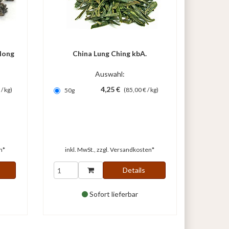
long
China Lung Ching kbA.
Auswahl:
4,25 €
/ kg)
(85,00 € / kg)
50g
n*
inkl. MwSt., zzgl.
Versandkosten*
Details
Sofort lieferbar