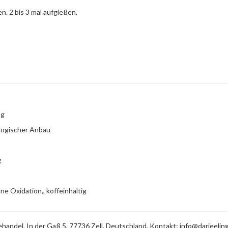
n. 2 bis 3 mal aufgießen.
ng
ologischer Anbau
g
ne Oxidation,, koffeinhaltig
andel, In der Gaß 5, 77736 Zell, Deutschland, Kontakt:
info@darjeelin