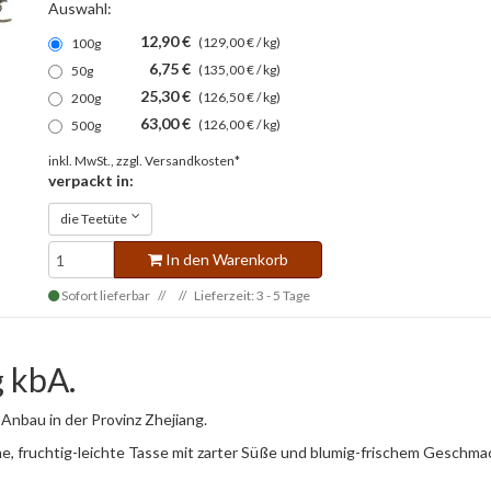
Auswahl:
12,90 €
(129,00 € / kg)
100g
6,75 €
(135,00 € / kg)
50g
25,30 €
(126,50 € / kg)
200g
63,00 €
(126,00 € / kg)
500g
inkl. MwSt., zzgl.
Versandkosten*
verpackt in:
die Teetüte
In den Warenkorb
Sofort lieferbar
Lieferzeit: 3 - 5 Tage
 kbA.
 Anbau in der Provinz Zhejiang.
üne, fruchtig-leichte Tasse mit zarter Süße und blumig-frischem Geschma