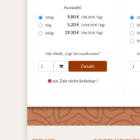
Auswahl:
9,80 €
(98,00 € / kg)
100g
1
5,20 €
(104,00 € / kg)
50g
5
19,30 €
(96,50 € / kg)
200g
2
5
inkl. MwSt., zzgl.
Versandkosten*
i
Details
zur Zeit nicht lieferbar !