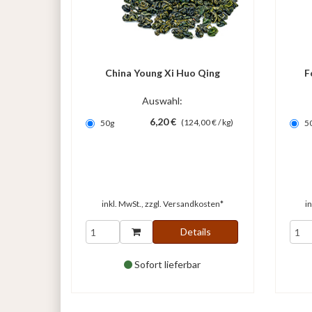
China Young Xi Huo Qing
F
Auswahl:
6,20 €
(124,00 € / kg)
50g
5
inkl. MwSt., zzgl.
Versandkosten*
i
Details
Sofort lieferbar