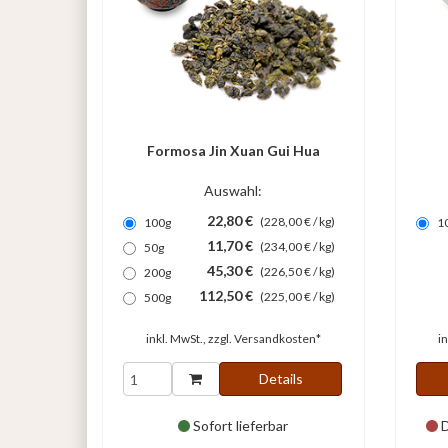
Formosa Jin Xuan Gui Hua
Auswahl:
22,80 €
(228,00 € / kg)
100g
1
11,70 €
(234,00 € / kg)
50g
45,30 €
(226,50 € / kg)
200g
112,50 €
(225,00 € / kg)
500g
inkl. MwSt., zzgl.
Versandkosten*
i
Details
Sofort lieferbar
D