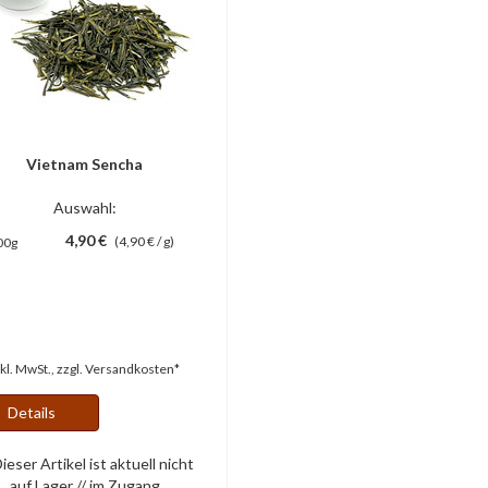
Vietnam Sencha
Auswahl:
4,90 €
(4,90 € / g)
00g
nkl. MwSt., zzgl.
Versandkosten*
Details
ieser Artikel ist aktuell nicht
auf Lager // im Zugang