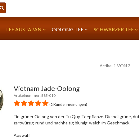
TEE AUS JAPAN
OOLONG TEE
SCHWARZER TEE
Artikel 1 VON 2
Vietnam Jade-Oolong
Artikelnummer: 585-010
(2 Kundenmeinungen)
Ein grüner Oolong von der Tu Quy-Teepflanze. Die hellgrüne, duf
zartwürzig-rund und nachhaltig blumig-weich im Geschmack.
Auswahl: