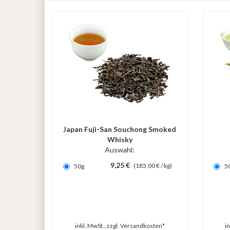
Japan Fuji-San Souchong Smoked
Whisky
Auswahl:
9,25 €
(185,00 € / kg)
50g
5
inkl. MwSt., zzgl.
Versandkosten*
i