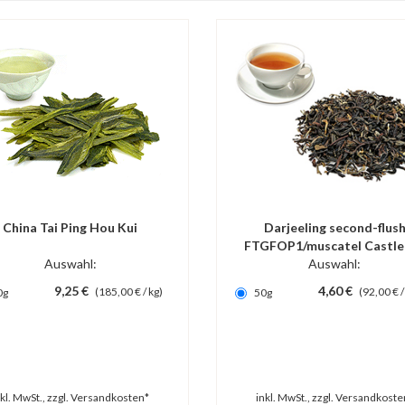
China Tai Ping Hou Kui
Darjeeling second-flus
FTGFOP1/muscatel Castle
Auswahl:
Auswahl:
9,25 €
4,60 €
(185,00 € / kg)
(92,00 € /
0g
50g
nkl. MwSt., zzgl.
Versandkosten*
inkl. MwSt., zzgl.
Versandkoste