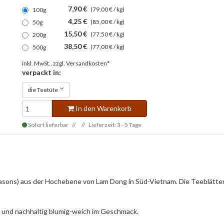
7,90 €
(79,00 € / kg)
100g
4,25 €
(85,00 € / kg)
50g
15,50 €
(77,50 € / kg)
200g
38,50 €
(77,00 € / kg)
500g
inkl. MwSt., zzgl.
Versandkosten*
verpackt in:
die Teetüte
In den Warenkorb
Sofort lieferbar
Lieferzeit: 3 - 5 Tage
asons) aus der Hochebene von Lam Dong in Süd-Vietnam. Die Teeblätter
nd und nachhaltig blumig-weich im Geschmack.