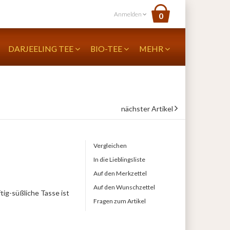
Anmelden
0
DARJEELING TEE
BIO-TEE
MEHR
nächster Artikel
Vergleichen
In die Lieblingsliste
Auf den Merkzettel
Auf den Wunschzettel
tig-süßliche Tasse ist
Fragen zum Artikel