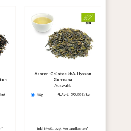
h
Azoren-Grüntee kbA. Hysson
ton
Gorreana
Auswahl:
4,75 €
 kg)
(95,00 € / kg)
50g
n*
inkl. MwSt., zzgl.
Versandkosten*