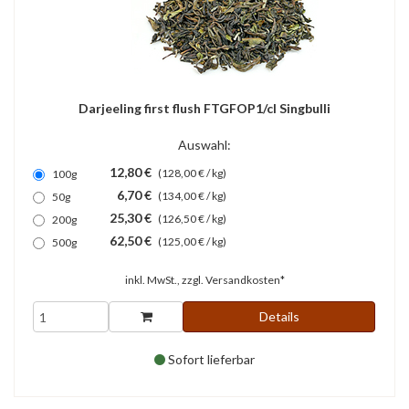
Darjeeling first flush FTGFOP1/cl Singbulli
Auswahl:
12,80 €
(128,00 € / kg)
100g
6,70 €
(134,00 € / kg)
50g
25,30 €
(126,50 € / kg)
200g
62,50 €
(125,00 € / kg)
500g
inkl. MwSt., zzgl.
Versandkosten*
Details
Sofort lieferbar