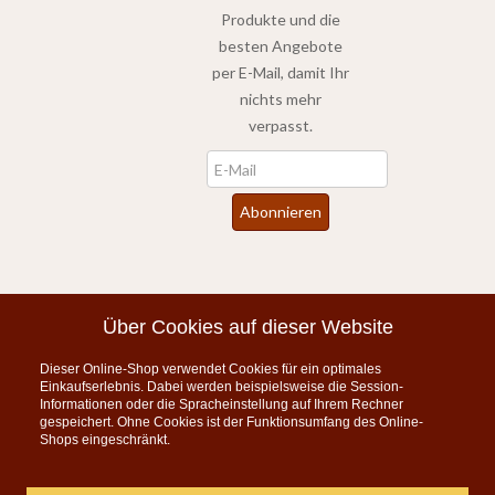
Produkte und die
besten Angebote
per E-Mail, damit Ihr
nichts mehr
verpasst.
Newsletter
Abonnieren
*
inkl. MwSt., zzgl.
Versandkosten
Über Cookies auf dieser Website
Dieser Online-Shop verwendet Cookies für ein optimales
Instagram
Einkaufserlebnis. Dabei werden beispielsweise die Session-
Informationen oder die Spracheinstellung auf Ihrem Rechner
KONTAKT
gespeichert. Ohne Cookies ist der Funktionsumfang des Online-
Shops eingeschränkt.
Telefon:
07835 5206