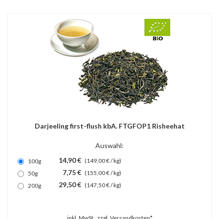
Darjeeling first-flush kbA. FTGFOP1 Risheehat
Auswahl:
14,90 €
(149,00 € / kg)
100g
7,75 €
(155,00 € / kg)
50g
29,50 €
(147,50 € / kg)
200g
inkl. MwSt., zzgl.
Versandkosten*