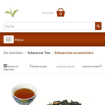
Anmelden
0
Toggle
Menü
navigation
Sie sind hier:
Schwarzer Tee
Schwarztee aromatisiert
Zurück zur
Artikel zurück
nächster Artikel
Artikel 6 VON 23
Übersicht