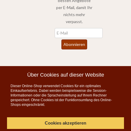
besten Angebote
per E-Mail, damit Ihr
nichts mehr
verpasst.
Newsletter
Abonnieren
*
inkl. MwSt., zzgl.
Versandkosten
Über Cookies auf dieser Website
Dieser Online-Shop verwendet Cookies für ein optimales
Instagram
Einkaufserlebnis. Dabei werden beispielsweise die Session-
Informationen oder die Spracheinstellung auf Ihrem Rechner
KONTAKT
gespeichert. Ohne Cookies ist der Funktionsumfang des Online-
Shops eingeschränkt.
Telefon:
07835 5206
Montag bis Freitag 9:00 - 15:00 Uhr
Cookies akzeptieren