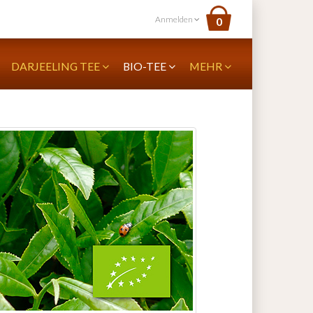
Anmelden
0
DARJEELING TEE
BIO-TEE
MEHR