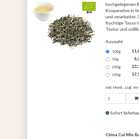
hochgelegenen B
Kooperative in Il
und verarbeitet.
fruchtige Tasse i
Textur und süßli
Auswahl:
11,
100g
6,
50g
23,
200g
57,
500g
inkl. MwSt., zzgl.
Ver
Sofort lieferba
China Cui Min Ba