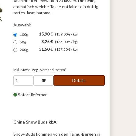
Jasminblüten einwirken zu lassen. Die helle,
aromatisch weiche Tasse entfaltet ein duftig-
zartes Jasminaroma.
Auswahl:
15,90 €
(159,00 € / kg)
100g
8,25 €
(165,00 € / kg)
50g
31,50 €
(157,50 € / kg)
200g
inkl. MwSt., zzgl.
Versandkosten*
Details
Sofort lieferbar
China Snow Buds kbA.
Snow-Buds kommen von den Taimu-Bergen in