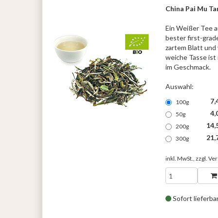
China Pai Mu Tan
Ein Weißer Tee a
bester first-grad
zartem Blatt und 
weiche Tasse ist 
im Geschmack.
Auswahl:
7,
100g
4,
50g
14,
200g
21,
300g
inkl. MwSt., zzgl.
Ver
Sofort lieferba