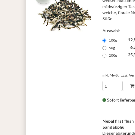
weißen Blattknosp
mildwürzigen Tas
weiche, florale N
Süße
Auswahl:
12,
100g
6,
50g
25,
200g
inkl. MwSt., zzgl.
Ver
Sofort lieferba
Nepal first flu
Sandakphu
Dieser abgerunde