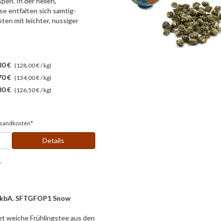
en. In der hellen,
se entfalten sich samtig-
oten mit leichter, nussiger
80 €
(128,00 € / kg)
70 €
(134,00 € / kg)
30 €
(126,50 € / kg)
sandkosten*
Details
r
sh kbA. SFTGFOP1 Snow
t weiche Frühlingstee aus den