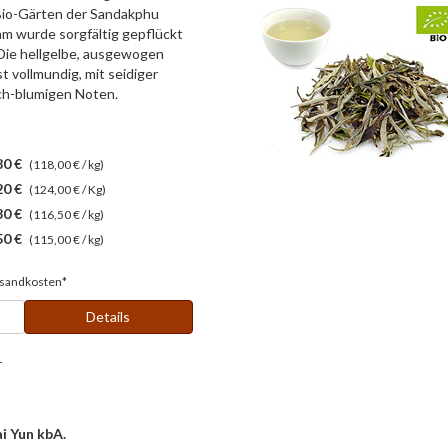
io-Gärten der Sandakphu
am wurde sorgfältig gepflückt
 Die hellgelbe, ausgewogen
st vollmundig, mit seidiger
ch-blumigen Noten.
80 €
(118,00 € / kg)
20 €
(124,00 € / Kg)
30 €
(116,50 € / kg)
50 €
(115,00 € / kg)
sandkosten*
Details
r
i Yun kbA.