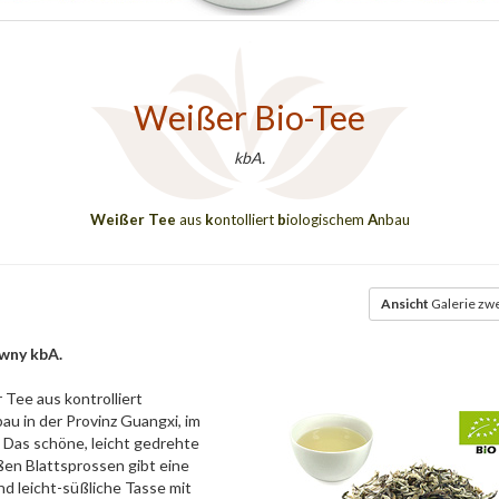
Weißer Bio-Tee
kbA.
Weißer Tee
aus
k
ontolliert
b
iologischem
A
nbau
Ansicht
Galerie zwe
wny kbA.
 Tee aus kontrolliert
au in der Provinz Guangxi, im
 Das schöne, leicht gedrehte
ißen Blattsprossen gibt eine
und leicht-süßliche Tasse mit