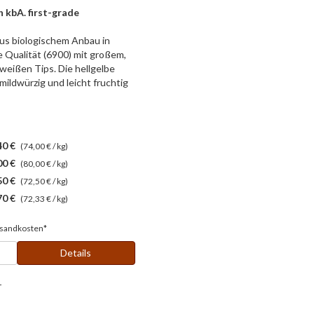
 kbA. first-grade
us biologischem Anbau in
e Qualität (6900) mit großem,
weißen Tips. Die hellgelbe
mildwürzig und leicht fruchtig
40 €
(74,00 € / kg)
00 €
(80,00 € / kg)
50 €
(72,50 € / kg)
70 €
(72,33 € / kg)
sandkosten*
Details
r