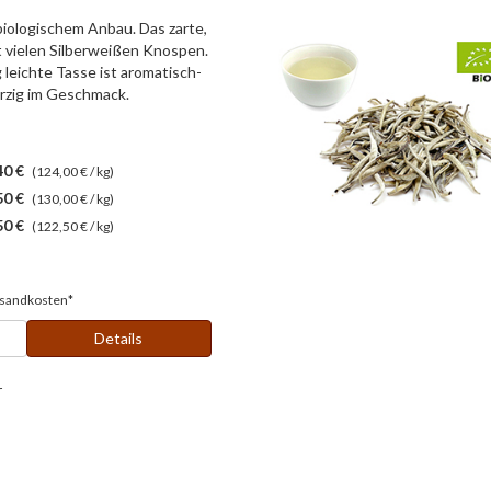
iologischem Anbau. Das zarte,
t vielen Silberweißen Knospen.
g leichte Tasse ist aromatisch-
ürzig im Geschmack.
40 €
(124,00 € / kg)
50 €
(130,00 € / kg)
50 €
(122,50 € / kg)
sandkosten*
Details
r