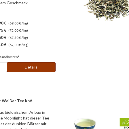
chem Geschmack.
90 €
(69,00 € / kg)
75 €
(75,00 € / kg)
50 €
(67,50 € / kg)
10 €
(67,00 € / Kg)
sandkosten*
Details
r
 Weißer Tee kbA.
us biologischem Anbau in
e Moonlight hat dieser Tee
st der dunklen Blätter mit