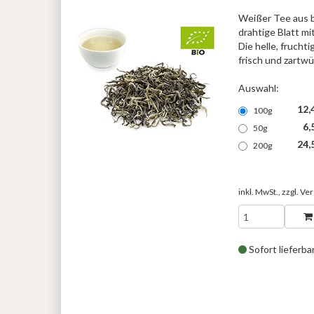
Weißer Tee aus b
drahtige Blatt mi
Die helle, fruchti
frisch und zartw
Auswahl:
12,
100g
6,
50g
24,
200g
inkl. MwSt., zzgl.
Ver
Sofort lieferba