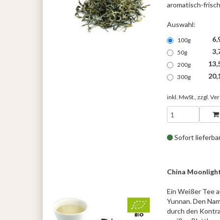
aromatisch-fris
Auswahl:
6,
100g
3,
50g
13,
200g
20,
300g
inkl. MwSt., zzgl.
Ver
Sofort lieferba
China Moonlight
Ein Weißer Tee a
Yunnan. Den Nam
durch den Kontra