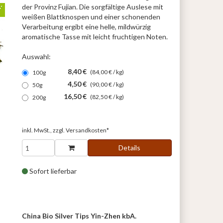
der Provinz Fujian. Die sorgfältige Auslese mit
weißen Blattknospen und einer schonenden
Verarbeitung ergibt eine helle, mildwürzig
aromatische Tasse mit leicht fruchtigen Noten.
Auswahl:
8,40 €
(84,00 € / kg)
100g
4,50 €
(90,00 € / kg)
50g
16,50 €
(82,50 € / kg)
200g
inkl. MwSt., zzgl.
Versandkosten*
Details
Sofort lieferbar
China Bio Silver Tips Yin-Zhen kbA.