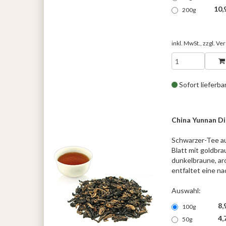
10,
200g
inkl. MwSt., zzgl.
Ver
Sofort lieferba
China Yunnan D
Schwarzer-Tee au
Blatt mit goldbra
dunkelbraune, ar
entfaltet eine na
Auswahl:
8,
100g
4,
50g