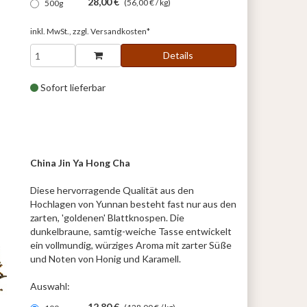
28,00 €
(56,00 € / kg)
500g
inkl. MwSt., zzgl.
Versandkosten*
Details
Sofort lieferbar
China Jin Ya Hong Cha
Diese hervorragende Qualität aus den
Hochlagen von Yunnan besteht fast nur aus den
zarten, 'goldenen' Blattknospen. Die
dunkelbraune, samtig-weiche Tasse entwickelt
ein vollmundig, würziges Aroma mit zarter Süße
und Noten von Honig und Karamell.
Auswahl:
12,80 €