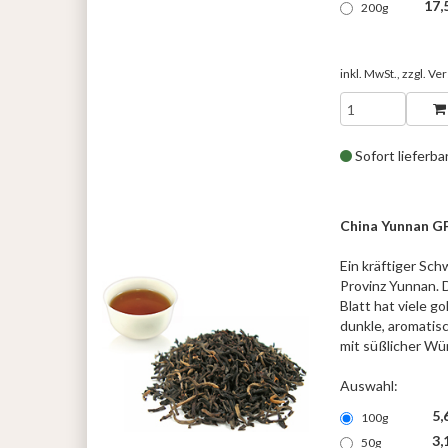
17,
200g
inkl. MwSt., zzgl.
Ver
Sofort lieferba
China Yunnan 
Ein kräftiger Sch
Provinz Yunnan. 
Blatt hat viele g
dunkle, aromatisc
mit süßlicher Wü
Auswahl:
5,
100g
3,
50g