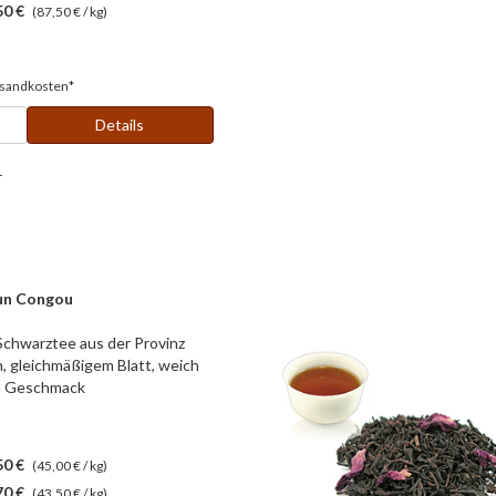
50 €
(87,50 € / kg)
sandkosten*
Details
r
un Congou
Schwarztee aus der Provinz
m, gleichmäßigem Blatt, weich
im Geschmack
50 €
(45,00 € / kg)
70 €
(43,50 € / kg)