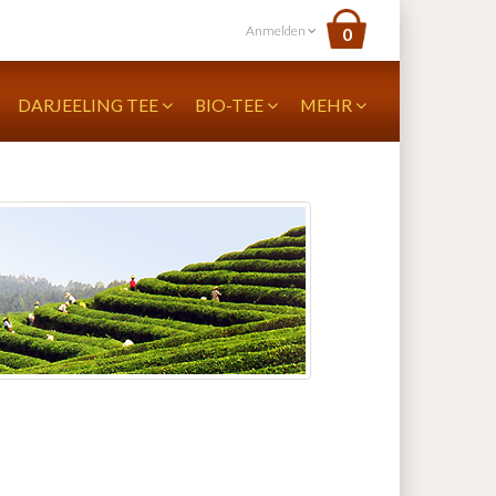
Anmelden
0
DARJEELING TEE
BIO-TEE
MEHR