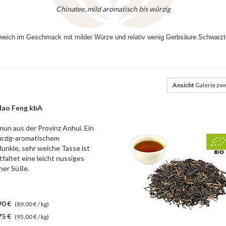
Chinatee, mild aromatisch bis würzig
weich im Geschmack mit milder Würze und relativ wenig Gerbsäure.Schwarztee
Ansicht
Galerie zwe
ao Feng kbA
mun aus der Provinz Anhui. Ein
ürzig-aromatischem
unkle, sehr weiche Tasse ist
tfaltet eine leicht nussiges
cher Süße.
90 €
(89,00 € / kg)
75 €
(95,00 € / kg)