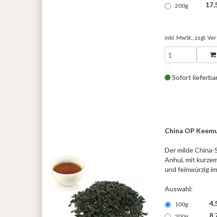
17,
200g
inkl. MwSt., zzgl.
Ver
Sofort lieferba
China OP Keem
Der milde China-
Anhui, mit kurze
und feinwürzig 
Auswahl:
4,
100g
8,
200g