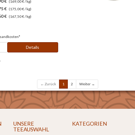
90 €
(169,00 € / kg)
75 €
(175,00 € / kg)
50 €
(167,50 € / kg)
sandkosten*
Details
r
← Zurück
1
2
Weiter →
N
UNSERE
KATEGORIEN
TEEAUSWAHL