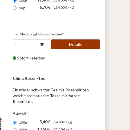
(128,00 € / kg)
100g
6,70 €
(134,00 € / kg)
50g
inkl. MwSt., zzgl.
Versandkosten*
Details
Sofort lieferbar
China Rosen-Tee
Ein milder schwarzer Tee mit Rosenblüten
weiche aromatische Tasse mit zartem
Rosenduft.
Auswahl:
5,40 €
(54,00 € / kg)
100g
10,50 €
(52,50 € / kg)
200g