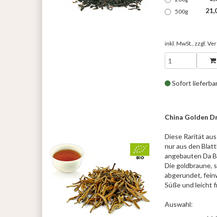
21,
500g
inkl. MwSt., zzgl.
Ver
Sofort lieferba
China Golden D
Diese Rarität au
nur aus den Blat
angebauten Da Ba
Die goldbraune, 
abgerundet, feinw
Süße und leicht 
Auswahl: