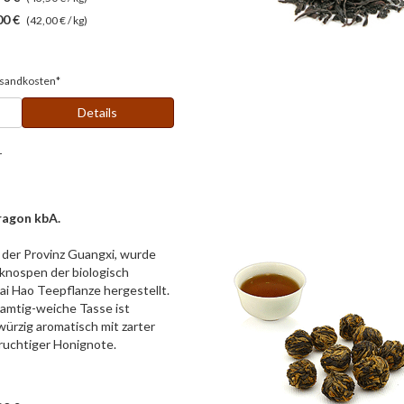
00 €
(42,00 € / kg)
sandkosten*
Details
r
ragon kbA.
s der Provinz Guangxi, wurde
tknospen der biologisch
i Hao Teepflanze hergestellt.
samtig-weiche Tasse ist
ürzig aromatisch mit zarter
fruchtiger Honignote.