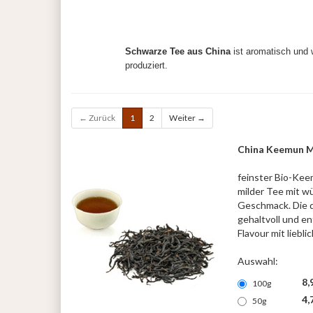
Schwarze Tee aus China
ist aromatisch und 
produziert.
← Zurück
1
2
Weiter →
China Keemun M
feinster Bio-Kee
milder Tee mit w
Geschmack. Die d
gehaltvoll und en
Flavour mit liebli
Auswahl:
8,
100g
4,
50g