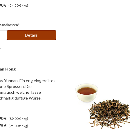
90 €
(54,50 € / kg)
sandkosten*
Details
r
ian Hong
s Yunnan. Ein eng eingerolltes
une Sprossen. Die
omatisch weiche Tasse
chhaltig duftige Würze.
90 €
(89,00 € / kg)
75 €
(95,00 € / kg)