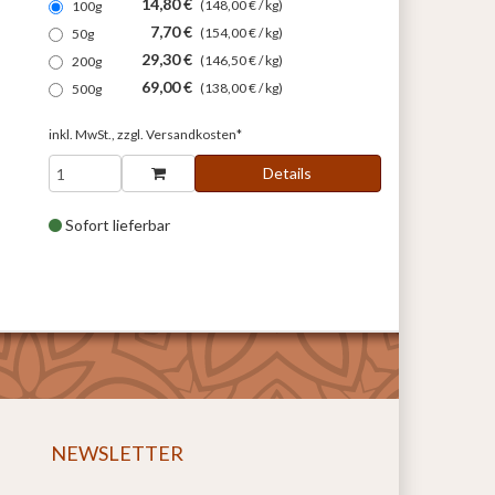
14,80 €
(148,00 € / kg)
100g
7,70 €
(154,00 € / kg)
50g
29,30 €
(146,50 € / kg)
200g
69,00 €
(138,00 € / kg)
500g
inkl. MwSt., zzgl.
Versandkosten*
Details
Sofort lieferbar
NEWSLETTER