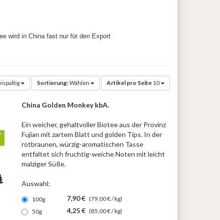
 wird in China fast nur für den Export
ispaltig
Sortierung:
Wählen
Artikel pro Seite
10
China Golden Monkey kbA.
Ein weicher, gehaltvoller Biotee aus der Provinz
Fujian mit zartem Blatt und golden Tips. In der
rotbraunen, würzig-aromatischen Tasse
entfaltet sich fruchtig-weiche Noten mit leicht
malziger Süße.
Auswahl:
7,90 €
(79,00 € / kg)
100g
4,25 €
(85,00 € / kg)
50g