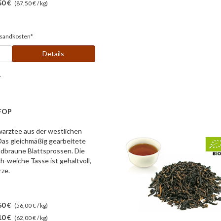
50 €
(87,50 € / kg)
sandkosten*
Details
r
GFOP
warztee aus der westlichen
Das gleichmäßig gearbeitete
oldbraune Blattsprossen. Die
h-weiche Tasse ist gehaltvoll,
rze.
60 €
(56,00 € / kg)
10 €
(62,00 € / kg)