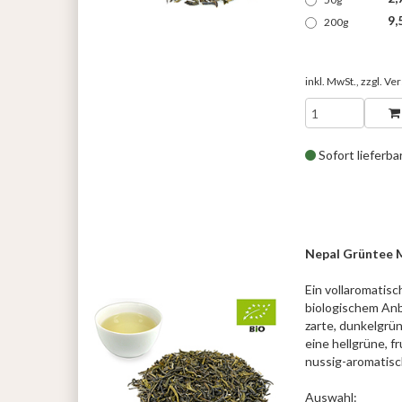
9,
200g
inkl. MwSt., zzgl.
Ver
Sofort lieferba
Nepal Grüntee 
Ein vollaromatis
biologischem Anba
zarte, dunkelgrü
eine hellgrüne, f
nussig-aromatisc
Auswahl: