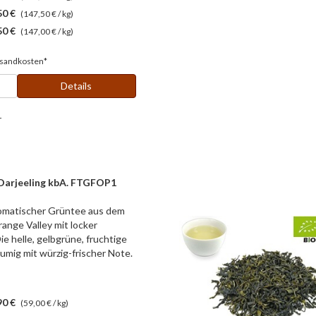
50 €
(147,50 € / kg)
50 €
(147,00 € / kg)
sandkosten*
Details
r
Darjeeling kbA. FTGFOP1
aromatischer Grüntee aus dem
ange Valley mit locker
ie helle, gelbgrüne, fruchtige
blumig mit würzig-frischer Note.
90 €
(59,00 € / kg)