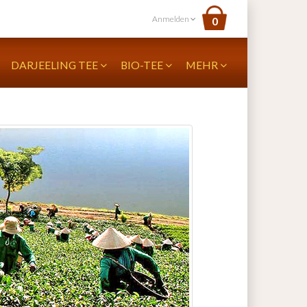
Anmelden
0
DARJEELING TEE
BIO-TEE
MEHR