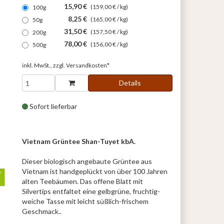
15,90 €
(159,00 € / kg)
100g
8,25 €
(165,00 € / kg)
50g
31,50 €
(157,50 € / kg)
200g
78,00 €
(156,00 € / kg)
500g
inkl. MwSt., zzgl.
Versandkosten*
Details
Sofort lieferbar
Vietnam Grüntee Shan-Tuyet kbA.
Dieser biologisch angebaute Grüntee aus
Vietnam ist handgeplückt von über 100 Jahren
alten Teebäumen. Das offene Blatt mit
Silvertips entfaltet eine gelbgrüne, fruchtig-
weiche Tasse mit leicht süßlich-frischem
Geschmack..