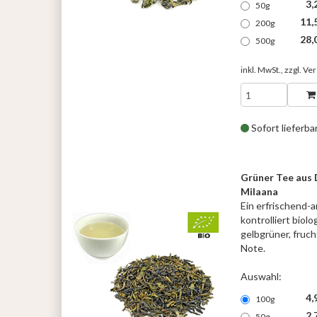
3,
50g
11,
200g
28,
500g
inkl. MwSt., zzgl.
Ver
Sofort lieferba
Grüner Tee aus
Milaana
Ein erfrischend-
kontrolliert biol
gelbgrüner, fruch
Note.
Auswahl:
4,
100g
2,
50g