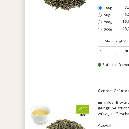
9,
100g
5,
50g
19,
200g
48,
500g
inkl. MwSt., zzgl.
Ver
Sofort lieferba
Azoren-Grüntee
Ein milder Bio-G
gelbgrüne, frucht
würzig im Gesch
Auswahl: