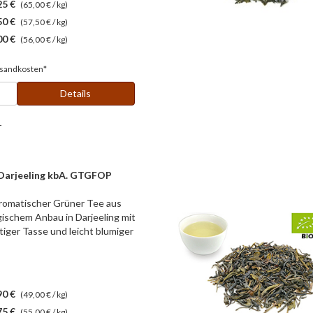
25 €
(65,00 € / kg)
50 €
(57,50 € / kg)
00 €
(56,00 € / kg)
sandkosten*
Details
r
 Darjeeling kbA. GTGFOP
aromatischer Grüner Tee aus
ogischem Anbau in Darjeeling mit
tiger Tasse und leicht blumiger
90 €
(49,00 € / kg)
75 €
(55,00 € / kg)