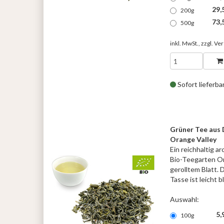
29,
200g
73,
500g
inkl. MwSt., zzgl.
Ver
Sofort lieferba
Grüner Tee aus 
Orange Valley
Ein reichhaltig 
Bio-Teegarten Or
gerolltem Blatt. D
Tasse ist leicht 
Auswahl:
5,
100g