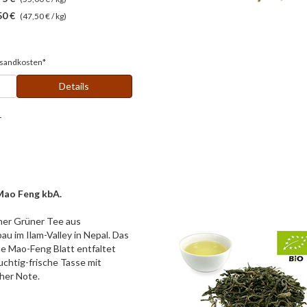
50 €
(47,50 € / kg)
sandkosten*
Details
r
Mao Feng kbA.
cher Grüner Tee aus
u im Ilam-Valley in Nepal. Das
ne Mao-Feng Blatt entfaltet
ruchtig-frische Tasse mit
her Note.