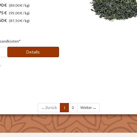
90 €
(89,00 € / kg)
75 €
(95,00 € / kg)
50 €
(87,50 € / kg)
sandkosten*
Details
r
← Zurück
1
2
Weiter →