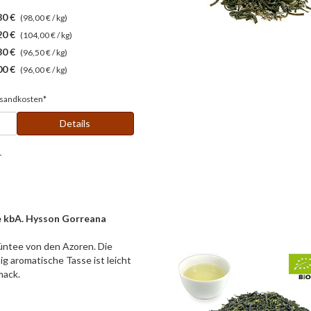
80 €
(98,00 € / kg)
20 €
(104,00 € / kg)
30 €
(96,50 € / kg)
00 €
(96,00 € / kg)
sandkosten*
Details
r
 kbA. Hysson Gorreana
rüntee von den Azoren. Die
ig aromatische Tasse ist leicht
mack.