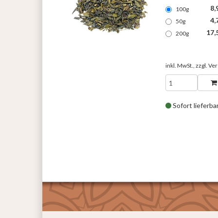
8,
100g
4,
50g
17,
200g
inkl. MwSt., zzgl.
Ver
Sofort lieferba