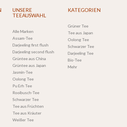
N
UNSERE
KATEGORIEN
TEEAUSWAHL
Grüner Tee
Alle Marken
Tee aus Japan
Assam-Tee
Oolong Tee
Darjeeling first flush
Schwarzer Tee
Darjeeling second flush
Darjeeling Tee
Grüntee aus China
Bio-Tee
Grüntee aus Japan
Mehr
Jasmin-Tee
Oolong Tee
Pu Erh Tee
Rooibusch-Tee
Schwarzer Tee
Tee aus Früchten
Tee aus Kräuter
Weißer Tee