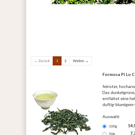
← Zurück
1
2
Weiter →
Formosa Pi Lo 
feinster, hochar
Das dunkelgrüne,
entfaltet eine he
duftig-blumigem
Auswahl:
14,
100g
7,
50g