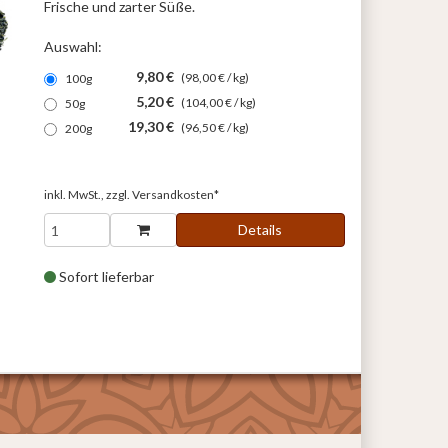
Frische und zarter Süße.
Auswahl:
9,80 €
(98,00 € / kg)
100g
5,20 €
(104,00 € / kg)
50g
19,30 €
(96,50 € / kg)
200g
inkl. MwSt., zzgl.
Versandkosten*
Details
Sofort lieferbar