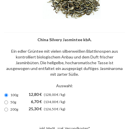
China Silvery Jasmintee kbA.
Ein edler Grüntee mit vielen silberweißen Blattknospen aus
kontrolliert biologischem Anbau und dem Duft frischer
Jasminbüten. Die hellgelbe, hocharomatische Tasse ist
ausgewogen und entfaltet ein ausgeprägt duftiges Jasminaroma
mit zarter Süße.
Auswahl:
12,80 €
(128,00 € / kg)
100g
6,70 €
(134,00 € / kg)
50g
25,30 €
(126,50 € / kg)
200g
inkl. MwSt., zzgl.
Versandkosten*