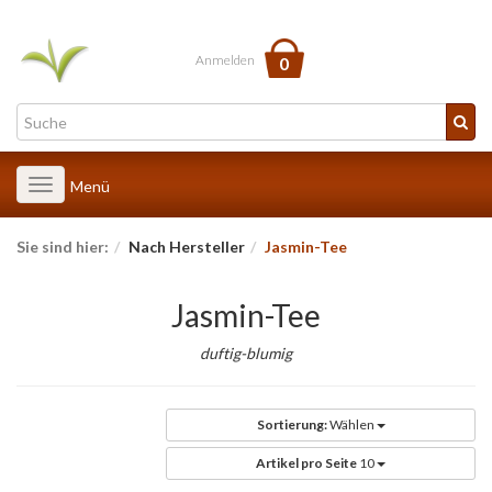
Anmelden
0
Toggle
Menü
navigation
Sie sind hier:
Nach Hersteller
Jasmin-Tee
Jasmin-Tee
duftig-blumig
Sortierung:
Wählen
Artikel pro Seite
10