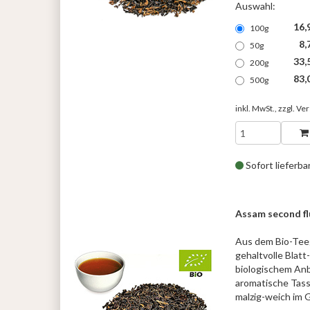
Auswahl:
16,
100g
8,
50g
33,
200g
83,
500g
inkl. MwSt., zzgl.
Ver
Sofort lieferba
Assam second f
Aus dem Bio-Tee
gehaltvolle Blatt-
biologischem Anb
aromatische Tass
malzig-weich im 