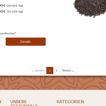
90 €
(49,00 € / kg)
50 €
(47,50 € / kg)
sandkosten*
Details
r
← Zurück
1
2
Weiter →
N
UNSERE
KATEGORIEN