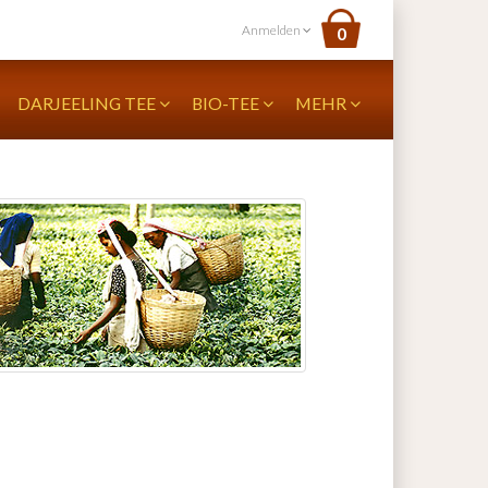
Anmelden
0
DARJEELING TEE
BIO-TEE
MEHR