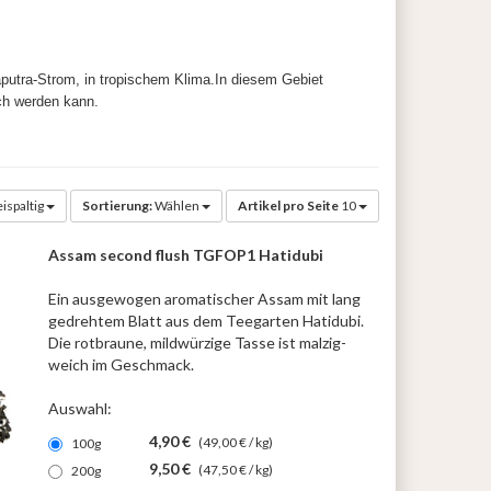
putra-Strom, in tropischem Klima.In diesem Gebiet
och werden kann.
ispaltig
Sortierung:
Wählen
Artikel pro Seite
10
Assam second flush TGFOP1 Hatidubi
Ein ausgewogen aromatischer Assam mit lang
gedrehtem Blatt aus dem Teegarten Hatidubi.
Die rotbraune, mildwürzige Tasse ist malzig-
weich im Geschmack.
Auswahl:
4,90 €
(49,00 € / kg)
100g
9,50 €
(47,50 € / kg)
200g