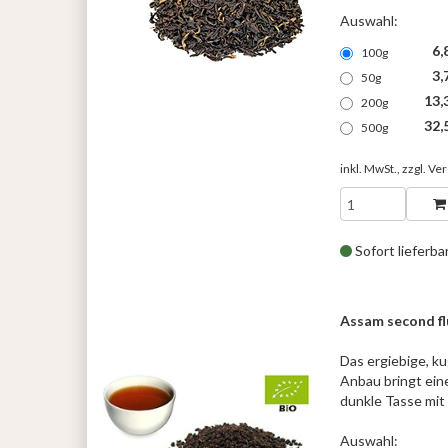
Auswahl:
6,
100g
3,
50g
13,
200g
32,
500g
inkl. MwSt., zzgl.
Ver
Sofort lieferba
Assam second f
Das ergiebige, ku
Anbau bringt eine
dunkle Tasse mit
Auswahl: