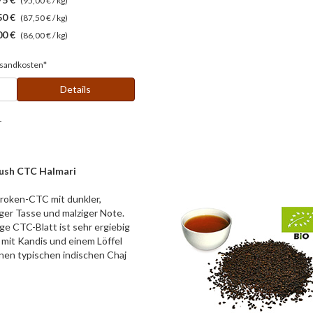
(95,00 € / kg)
50 €
(87,50 € / kg)
00 €
(86,00 € / kg)
sandkosten*
Details
r
ush CTC Halmari
Broken-CTC mit dunkler,
ger Tasse und malziger Note.
ige CTC-Blatt ist sehr ergiebig
 mit Kandis und einem Löffel
inen typischen indischen Chaj