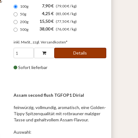
7,90 €
(79,00 € / kg)
100g
4,25 €
(85,00 € / kg)
50g
15,50 €
(77,50 € / kg)
200g
38,00 €
(76,00 € / kg)
500g
inkl. MwSt., zzgl.
Versandkosten*
Details
Sofort lieferbar
Assam second flush TGFOP1 Dirial
feinwürzig, vollmundig, aromatisch, eine Golden-
Tippy Spitzenqualität mit rotbrauner malziger
Tasse und gehaltvollem Assam-Flavour.
Auswahl: