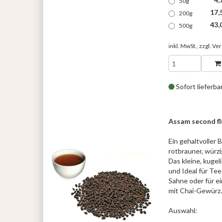
50g
17,
200g
43,
500g
inkl. MwSt., zzgl.
Ver
Sofort lieferba
Assam second fl
Ein gehaltvoller 
rotbrauner, würzi
Das kleine, kugel
und Ideal für Tee
Sahne oder für e
mit Chai-Gewürz.
Auswahl: