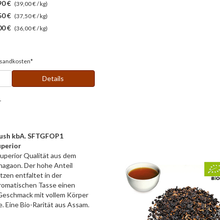
90 €
(39,00 € / kg)
50 €
(37,50 € / kg)
00 €
(36,00 € / kg)
sandkosten*
Details
r
lush kbA. SFTGFOP1
perior
Superior Qualität aus dem
agaon. Der hohe Anteil
tzen entfaltet in der
aromatischen Tasse einen
Geschmack mit vollem Körper
. Eine Bio-Rarität aus Assam.