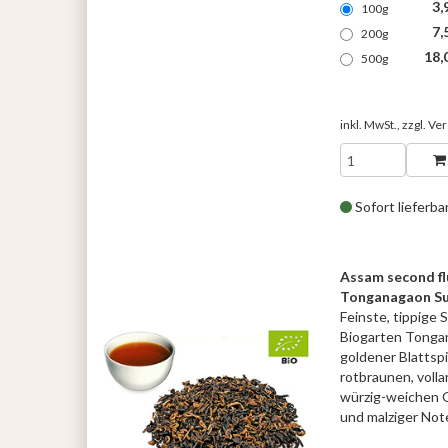
3,
100g
7,
200g
18,
500g
inkl. MwSt., zzgl.
Ver
Sofort lieferba
Assam second f
Tonganagaon Su
Feinste, tippige 
Biogarten Tongan
goldener Blattspi
rotbraunen, voll
würzig-weichen 
und malziger Note