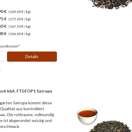
90 €
(169,00 € / kg)
75 €
(175,00 € / kg)
50 €
(167,50 € / kg)
00 €
(166,00 € / kg)
sandkosten*
Details
r
lush kbA. FTGFOP1 Satrupa
garten Satrupa kommt diese
Qualität aus kontrolliert
au. Die rotbraune, vollmundig
e ist abgerundet würzig und
Geschmack.