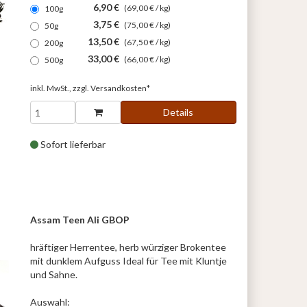
6,90 €
(69,00 € / kg)
100g
3,75 €
(75,00 € / kg)
50g
13,50 €
(67,50 € / kg)
200g
33,00 €
(66,00 € / kg)
500g
inkl. MwSt., zzgl.
Versandkosten*
Details
Sofort lieferbar
Assam Teen Ali GBOP
hräftiger Herrentee, herb würziger Brokentee
mit dunklem Aufguss Ideal für Tee mit Kluntje
und Sahne.
Auswahl: