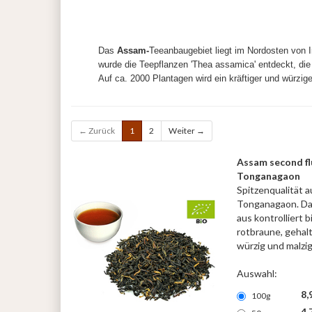
Das
Assam-
Teeanbaugebiet liegt im Nordosten von 
wurde die Teepflanzen 'Thea assamica' entdeckt, die 
Auf ca. 2000 Plantagen wird ein kräftiger und würzi
← Zurück
1
2
Weiter →
Assam second f
Tonganagaon
Spitzenqualität 
Tonganagaon. Das
aus kontrolliert 
rotbraune, gehalt
würzig und malzi
Auswahl:
8,
100g
4,