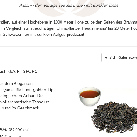
Assam - der würzige Tee aus Indien mit dunkler Tasse
Indien, auf einer Hochebene in 1000 Meter Höhe zu beiden Seiten des Brahma
im Vergleich zur strauchartigen Chinapflanze 'Thea sinensis' bis 20 Meter h
ger Schwarzer Tee mit dunklem Aufguß produziert
Ansicht
Galerie zwe
lush kbA. FTGFOP1
aus dem Biogarten
 ganze Blatt mit golden Tips
biologischem Anbau. Die
voll aromatische Tasse ist
g-rund im Geschmack.
90 €
(89,00 € / kg)
75 €