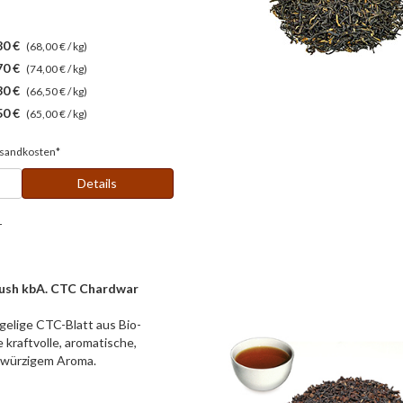
80 €
(68,00 € / kg)
70 €
(74,00 € / kg)
30 €
(66,50 € / kg)
50 €
(65,00 € / kg)
sandkosten*
Details
r
lush kbA. CTC Chardwar
gelige CTC-Blatt aus Bio-
 kraftvolle, aromatische,
 würzigem Aroma.