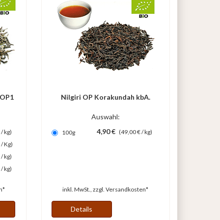
GFOP1
Nilgiri OP Korakundah kbA.
Auswahl:
4,90 €
/ kg)
(49,00 € / kg)
100g
 / Kg)
/ kg)
/ kg)
n*
inkl. MwSt., zzgl.
Versandkosten*
Details