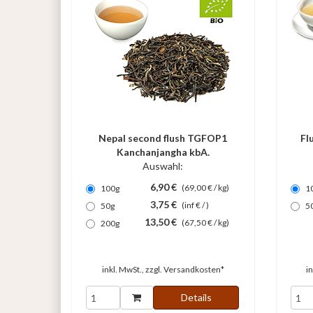
Nepal second flush TGFOP1
Fl
Kanchanjangha kbA.
Auswahl:
6,90 €
(69,00 € / kg)
100g
1
3,75 €
(inf € / )
50g
5
13,50 €
(67,50 € / kg)
200g
inkl. MwSt., zzgl.
Versandkosten*
i
Details