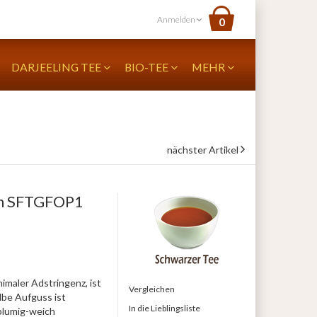
Anmelden
0
DARJEELING TEE
BIO-TEE
MEHR
nächster Artikel
ush SFTGFOP1
imaler Adstringenz, ist
Vergleichen
lbe Aufguss ist
In die Lieblingsliste
 blumig-weich