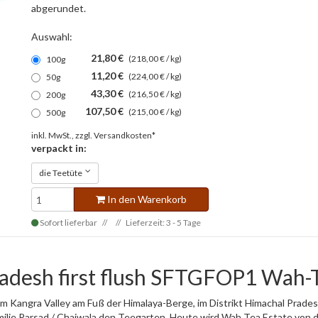
abgerundet.
Auswahl:
21,80 €
(218,00 € / kg)
100g
11,20 €
(224,00 € / kg)
50g
43,30 €
(216,50 € / kg)
200g
107,50 €
(215,00 € / kg)
500g
inkl. MwSt., zzgl.
Versandkosten*
verpackt in:
die Teetüte
In den Warenkorb
Sofort lieferbar
Lieferzeit: 3 - 5 Tage
adesh first flush SFTGFOP1 Wah-
im Kangra Valley am Fuß der Himalaya-Berge, im Distrikt Himachal Prad
ilie Parsad / Chaiwala den Teegarten. Heute wird Wah Tea Estate von de