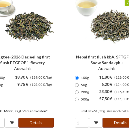
ugtee-2026 Darjeeling first
Nepal first flush kbA. SFT
flush FTGFOP1-flowery
Snow Sandakphu
Puttabong Dj6
Auswahl:
Auswahl:
18,90 €
11,80 €
(189,00 € / kg)
(118,00 € 
00g
100g
9,75 €
6,20 €
(195,00 € / kg)
(124,00 €
0g
50g
23,30 €
(116,50 € 
200g
57,50 €
(115,00 € 
500g
nkl. MwSt., zzgl.
Versandkosten*
inkl. MwSt., zzgl.
Versandkoste
Details
Details