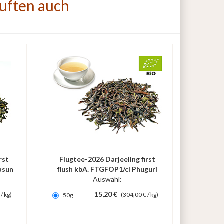
auften auch
rst
Flugtee-2026 Darjeeling first
asun
flush kbA. FTGFOP1/cl Phuguri
Auswahl:
Dj6
15,20 €
/ kg)
(304,00 € / kg)
50g