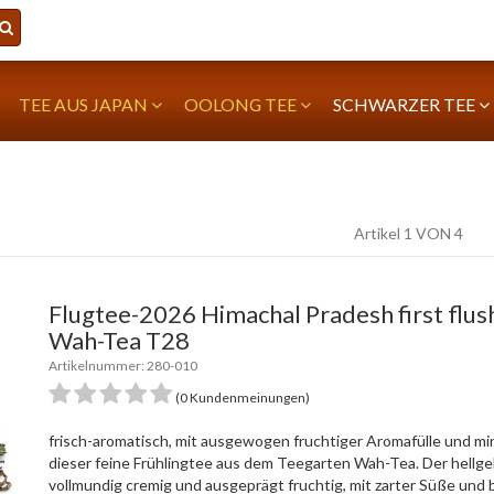
TEE AUS JAPAN
OOLONG TEE
SCHWARZER TEE
Artikel 1 VON 4
Flugtee-2026 Himachal Pradesh first fl
Wah-Tea T28
Artikelnummer: 280-010
(0 Kundenmeinungen)
frisch-aromatisch, mit ausgewogen fruchtiger Aromafülle und min
dieser feine Frühlingtee aus dem Teegarten Wah-Tea. Der hellge
vollmundig cremig und ausgeprägt fruchtig, mit zarter Süße und