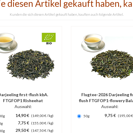
e diesen Artikel gekauft haben, k
Kunden die sich diesen Artikel gekauft haben, kauften auch folgende Artikel.
arjeeling first-flush kbA.
Flugtee-2026 Darjeeling fi
FTGFOP1 Risheehat
flush FTGFOP1-flowery Bal
Auswahl:
Auswahl:
Dj2
14,90 €
9,75 €
(149,00 € / kg)
(195,00 € 
00g
50g
7,75 €
(155,00 € / kg)
0g
29,50 €
(147,50 € / kg)
00g