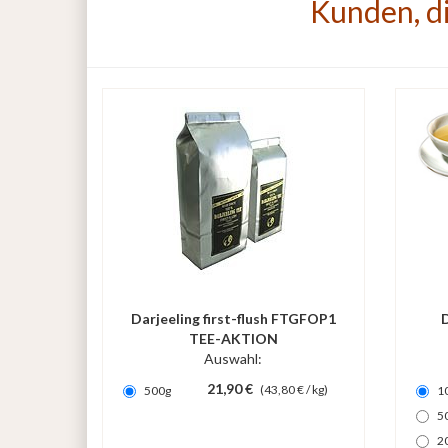
Kunden, di
Darjeeling first-flush FTGFOP1
D
TEE-AKTION
Auswahl:
21,90 €
(43,80 € / kg)
500g
1
5
2