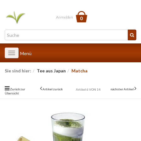
Anmelden
0
Toggle
Menü
navigation
Sie sind hier:
Tee aus Japan
Matcha
Zurück zur
Artikel zurück
nächster Artikel
Artikel 6 VON 14
Übersicht