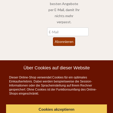
besten Angebote
per E-Mail, damit Ihr
nichts mehr
verpasst.
Newsletter
Abonnieren
*
inkl. MwSt., zzgl.
Versandkosten
Über Cookies auf dieser Website
Dieser Online-Shop verwendet Cookies für ein optimales
Instagram
Einkaufserlebnis. Dabei werden beispielsweise die Session-
Informationen oder die Spracheinstellung auf Ihrem Rechner
KONTAKT
gespeichert. Ohne Cookies ist der Funktionsumfang des Online-
Shops eingeschränkt.
Telefon:
07835 5206
Montag bis Freitag 9:00 - 15:00 Uhr
Cookies akzeptieren