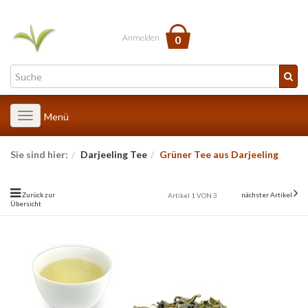
Anmelden
0
Toggle
Menü
navigation
Sie sind hier:
Darjeeling Tee
Grüner Tee aus Darjeeling
Zurück zur
nächster Artikel
Artikel 1 VON 3
Übersicht