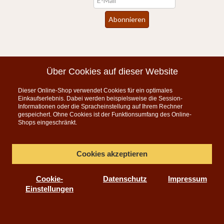
Abonnieren
*
inkl. MwSt., zzgl.
Versandkosten
Über Cookies auf dieser Website
Dieser Online-Shop verwendet Cookies für ein optimales
Instagram
Einkaufserlebnis. Dabei werden beispielsweise die Session-
Informationen oder die Spracheinstellung auf Ihrem Rechner
KONTAKT
gespeichert. Ohne Cookies ist der Funktionsumfang des Online-
Shops eingeschränkt.
Telefon:
07835 5206
Montag bis Freitag 9:00 - 15:00 Uhr
Cookies akzeptieren
per E-Mail
Cookie-
Datenschutz
Impressum
info@teeauslese.de
Einstellungen
Online Teeversand für feinen Tee, Biotee, Tee-Accessoires,
Copyright© Manßhardt Teehandel