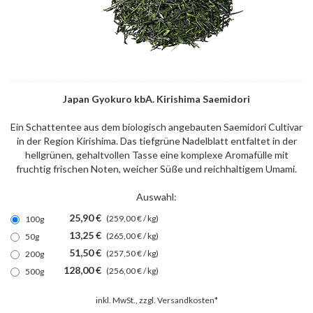
Japan Gyokuro kbA. Kirishima Saemidori
Ein Schattentee aus dem biologisch angebauten Saemidori Cultivar
in der Region Kirishima. Das tiefgrüne Nadelblatt entfaltet in der
hellgrünen, gehaltvollen Tasse eine komplexe Aromafülle mit
fruchtig frischen Noten, weicher Süße und reichhaltigem Umami.
Auswahl:
25,90 €
(259,00 € / kg)
100g
13,25 €
(265,00 € / kg)
50g
51,50 €
(257,50 € / kg)
200g
128,00 €
(256,00 € / kg)
500g
inkl. MwSt., zzgl.
Versandkosten*