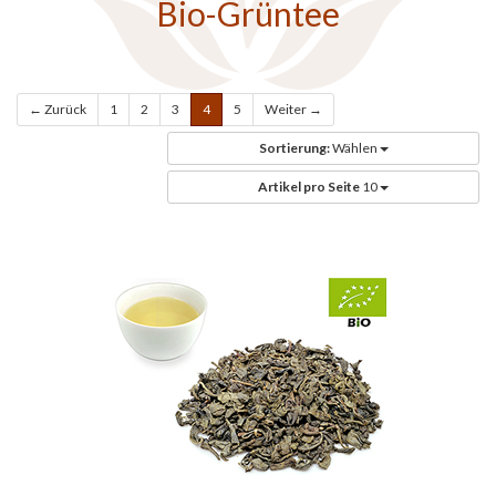
Bio-Grüntee
← Zurück
1
2
3
4
5
Weiter →
Sortierung:
Wählen
Artikel pro Seite
10