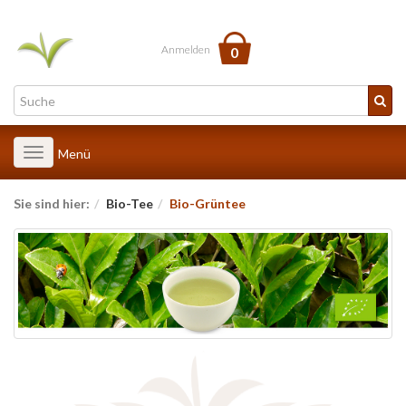
Anmelden
0
Toggle
Menü
navigation
Sie sind hier:
Bio-Tee
Bio-Grüntee