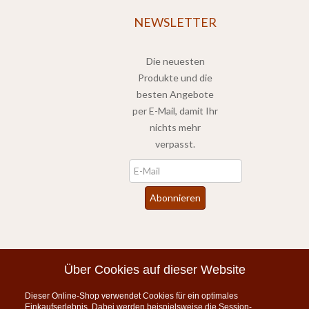
NEWSLETTER
Die neuesten
Produkte und die
besten Angebote
per E-Mail, damit Ihr
nichts mehr
verpasst.
Newsletter
Abonnieren
*
inkl. MwSt., zzgl.
Versandkosten
Über Cookies auf dieser Website
Dieser Online-Shop verwendet Cookies für ein optimales
Instagram
Einkaufserlebnis. Dabei werden beispielsweise die Session-