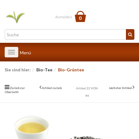
Anmelden
0
Toggle
Menü
navigation
Sie sind hier:
Bio-Tee
Bio-Grüntee
Zurück zur
Artikel zurück
nächster Artikel
Artikel 22 VON
Übersicht
44