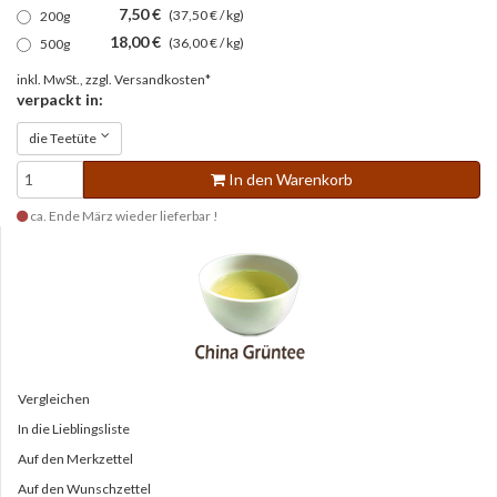
7,50 €
(37,50 € / kg)
200g
18,00 €
(36,00 € / kg)
500g
inkl. MwSt., zzgl.
Versandkosten*
verpackt in:
die Teetüte
In den Warenkorb
ca. Ende März wieder lieferbar !
Vergleichen
In die Lieblingsliste
Auf den Merkzettel
Auf den Wunschzettel