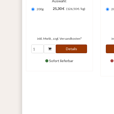
Auswahl:
25,30 €
(126,50 € / kg)
200g
2
inkl. MwSt., zzgl.
Versandkosten*
i
Details
Sofort lieferbar