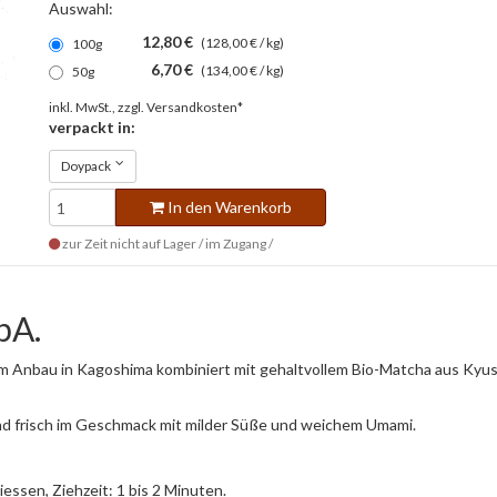
Auswahl:
12,80 €
(128,00 € / kg)
100g
6,70 €
(134,00 € / kg)
50g
inkl. MwSt., zzgl.
Versandkosten*
verpackt in:
Doypack
In den Warenkorb
zur Zeit nicht auf Lager / im Zugang /
bA.
chem Anbau in Kagoshima kombiniert mit gehaltvollem Bio-Matcha aus K
und frisch im Geschmack mit milder Süße und weichem Umami.
essen, Ziehzeit: 1 bis 2 Minuten.