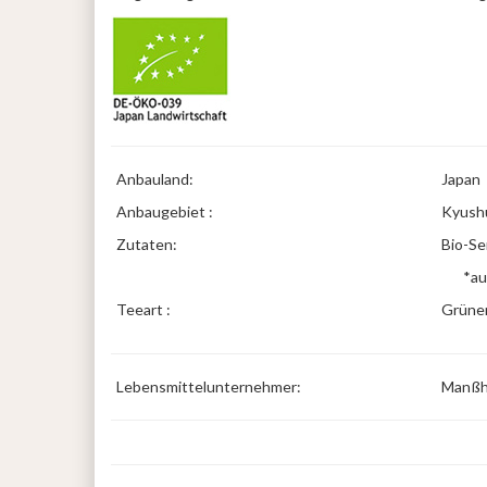
Anbauland:
Japan
Anbaugebiet :
Kyush
Zutaten:
Bio-Se
*au
Teeart :
Grüner
Lebensmittelunternehmer:
Manßha