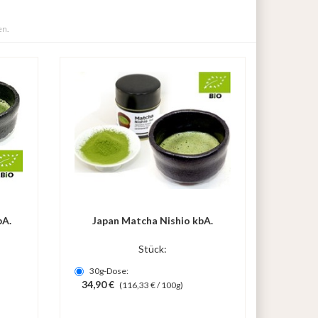
en.
bA.
Japan Matcha Nishio kbA.
Stück:
30g-Dose:
34,90 €
(116,33 € / 100g)