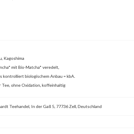
u, Kagoshima
ncha* mit Bio-Matcha* veredelt,
s kontrolliert biologischem Anbau = kbA.
 Tee, ohne Oxidation, koffeinhaltig
rdt Teehandel, In der Gaß 5, 77736 Zell, Deutschland