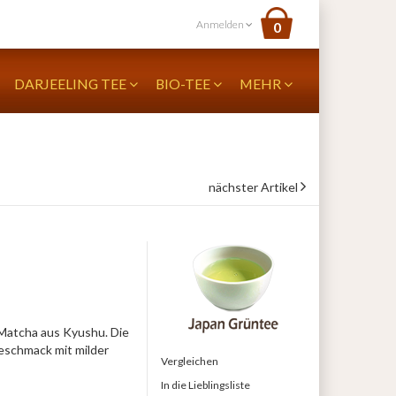
Anmelden
0
DARJEELING TEE
BIO-TEE
MEHR
nächster Artikel
-Matcha aus Kyushu. Die
Geschmack mit milder
Vergleichen
In die Lieblingsliste