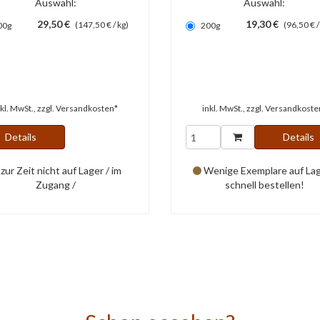
Auswahl:
Auswahl:
29,50 €
19,30 €
(147,50 € / kg)
(96,50 € /
00g
200g
nkl. MwSt., zzgl.
Versandkosten*
inkl. MwSt., zzgl.
Versandkoste
Details
Details
zur Zeit nicht auf Lager / im
Wenige Exemplare auf Lag
Zugang /
schnell bestellen!