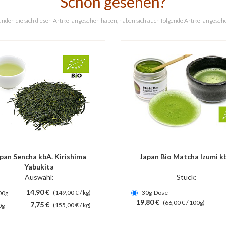
Schon gesehen?
nden die sich diesen Artikel angesehen haben, haben sich auch folgende Artikel angeseh
pan Sencha kbA. Kirishima
Japan Bio Matcha Izumi k
Yabukita
Auswahl:
Stück:
14,90 €
(149,00 € / kg)
30g-Dose
00g
19,80 €
(66,00 € / 100g)
7,75 €
(155,00 € / kg)
0g