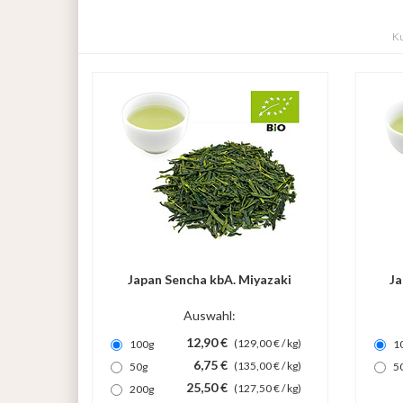
Ku
Japan Sencha kbA. Miyazaki
Ja
Auswahl:
12,90 €
(129,00 € / kg)
100g
1
6,75 €
(135,00 € / kg)
50g
5
25,50 €
(127,50 € / kg)
200g