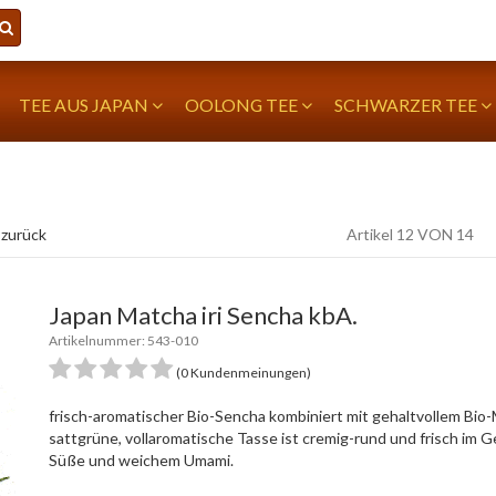
TEE AUS JAPAN
OOLONG TEE
SCHWARZER TEE
 zurück
Artikel 12 VON 14
Japan Matcha iri Sencha kbA.
Artikelnummer: 543-010
(0 Kundenmeinungen)
frisch-aromatischer Bio-Sencha kombiniert mit gehaltvollem Bio
sattgrüne, vollaromatische Tasse ist cremig-rund und frisch im 
Süße und weichem Umami.