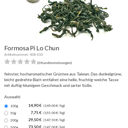
Formosa Pi Lo Chun
Artikelnummer: 438-010
(0 Kundenmeinungen)
feinster, hocharomatischer Grüntee aus Taiwan. Das dunkelgrüne,
leicht gedrehte Blatt entfaltet eine helle, fruchtig-weiche Tasse
mit duftig-blumigem Geschmack und zarter Süße.
Auswahl:
14,90 €
(149,00 € / kg)
100g
7,75 €
(155,00 € / kg)
50g
29,50 €
(147,50 € / kg)
200g
73,50 €
(147,00 € / kg)
500g