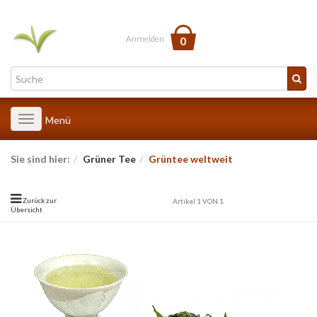
Anmelden
0
Toggle
Menü
navigation
Sie sind hier:
Grüner Tee
Grüntee weltweit
Zurück zur
Artikel 1 VON 1
Übersicht